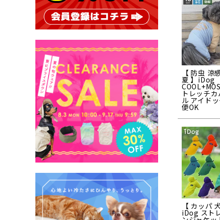
【 防虫 涼感
夏 】iDog
COOL+MO
トレッチカ
ル アイドッ
便OK
【 カッパ 
iDog ス
ンジャケット