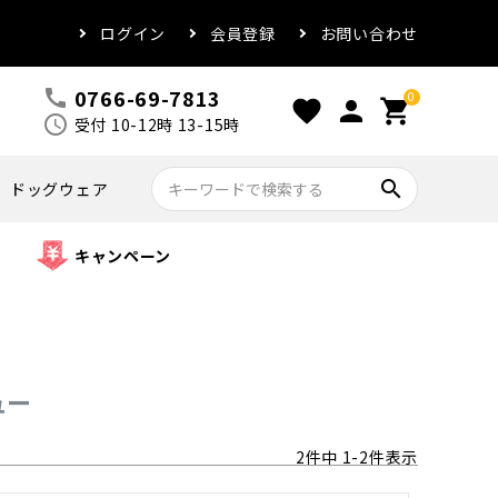
ログイン
会員登録
お問い合わせ
0766-69-7813
call
0
favorite
person
shopping_cart
schedule
受付 10-12時 13-15時
search
ドッグウェア
キャンペーン
ュー
2
件中
1
-
2
件表示