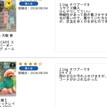
購入者
2.1kg チワプーです

Ｓサイズ購入

投稿日
2024/08/04
ひんやりしてていい

伸縮性があって脱ぎ着させやす
毛が黒いので、着せていた方
が、芝生を歩くのを好むので
 犬服 春
SCAPE ス
バーオー
グ メール
購入者
2.1kg チワプーです

Sサイズ

投稿日
2024/08/04
雨のおなか汚れふせげますが、
フードがかぶれなかった
犬服 】
トレッチレイ
 IDOG