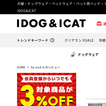
犬服・ドッグウェア・ペットウェア・ペット用ベッド・マ
IDOG&ICAT
card_giftcard
トレンドキーワード
error_outline
クリアランスSALE
冷感
ドッグウェア
HOME
Su-zuさんのレビュー