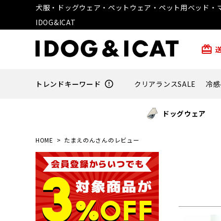
犬服・ドッグウェア・ペットウェア・ペット用ベッド・マ
IDOG&ICAT
card_giftcard
トレンドキーワード
error_outline
クリアランスSALE
冷感
ドッグウェア
HOME
たまえのんさんのレビュー