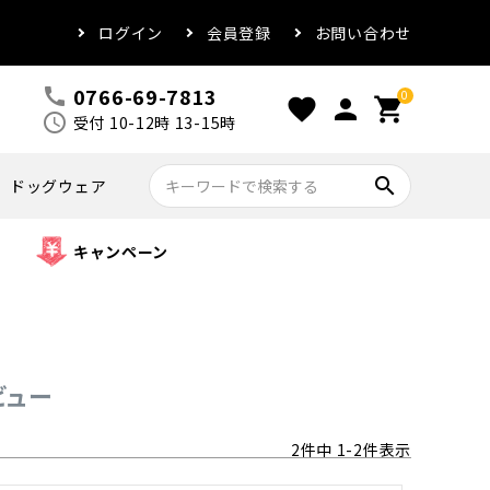
ログイン
会員登録
お問い合わせ
0766-69-7813
call
0
favorite
person
shopping_cart
schedule
受付 10-12時 13-15時
search
ドッグウェア
キャンペーン
ビュー
2
件中
1
-
2
件表示