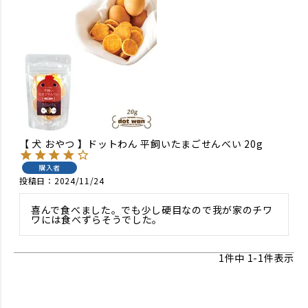
【 犬 おやつ 】ドットわん 平飼いたまごせんべい 20g
購入者
投稿日
2024/11/24
喜んで食べました。でも少し硬目なので我が家のチワ
ワには食べずらそうでした。
1
件中
1
-
1
件表示