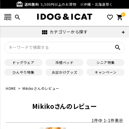
card_giftcard
送料無料
5,500円以上のお買物
※沖縄・北海道除く
0
search
favorite_outline
shopping_cart
カテゴリーから探す
view_module
search
ドッグウェア
冷感ベッド
シニア特集
ひんやり特集
お出かけグッズ
キャンペーン
HOME
Mikikoさんのレビュー
Mikikoさんのレビュー
1
件中
1
-
1
件表示