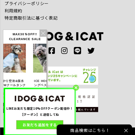
プライバシーポリシー
利用規約
特定商取引法に基づく表記
MAX30％OFF!!
CLEARANCE SALE
IDOG ICE HOLD ネ
やり空冷&保水
ICE HOLD フィッシ
テックタンク 
ッククーラー 保冷剤
きWクールタンク
ングベスト 保冷剤付
UVカット
付
％OFF】2,310
【20％OFF】3,168
【20％OFF】1,760
【20％OFF】2,
円(税込み)
円(税込み)
円(税込み)
円(税込み)
LINEお友だち限定10%OFFクーポン配信中！
詳しく見る
詳しく見る
詳しく見る
詳しく見る
【クーポン】と送信してね
お友だち追加をする
商品検索はこちら！
©2021 株式会社ゼフィール All rights reserved.