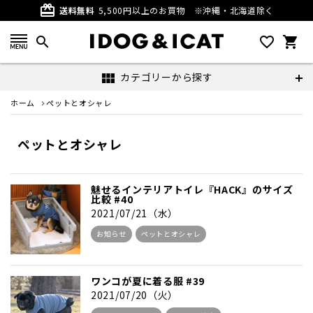
card_giftcard
送料無料
5,500円以上のお買物
※沖縄・北海道除く
search
favorite_outline
shopping_cart
カテゴリーから探す
view_module
ホーム
ペットとオシャレ
ペットとオシャレ
魅せるインテリアトイレ『HACK』のサイズ
比較 #40
2021/07/21（水）
お知らせ
ペットとオシャレ
ワンコが夏に着る服 #39
2021/07/20（火）