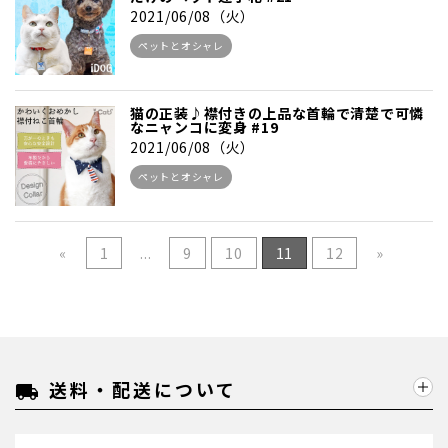
2021/06/08（火）
ペットとオシャレ
猫の正装♪襟付きの上品な首輪で清楚で可憐
なニャンコに変身 #19
2021/06/08（火）
ペットとオシャレ
«
1
...
9
10
11
12
»
送料・配送について
local_shipping