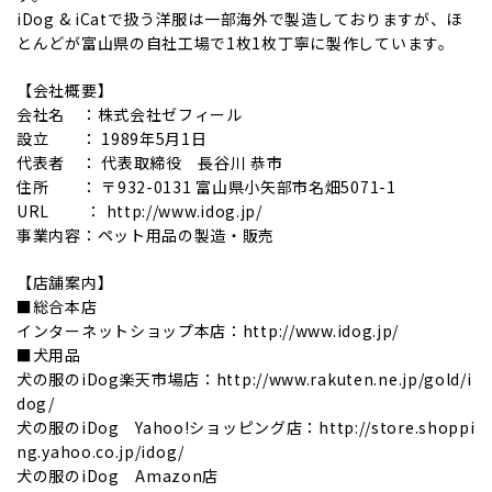
iDog & iCatで扱う洋服は一部海外で製造しておりますが、ほ
とんどが富山県の自社工場で1枚1枚丁寧に製作しています。
【会社概要】
会社名 ：株式会社ゼフィール
設立 ： 1989年5月1日
代表者 ： 代表取締役 長谷川 恭市
住所 ： 〒932-0131 富山県小矢部市名畑5071-1
URL ： http://www.idog.jp/
事業内容：ペット用品の製造・販売
【店舗案内】
■総合本店
インターネットショップ本店：http://www.idog.jp/
■犬用品
犬の服のiDog楽天市場店：http://www.rakuten.ne.jp/gold/i
dog/
犬の服のiDog Yahoo!ショッピング店：http://store.shoppi
ng.yahoo.co.jp/idog/
犬の服のiDog Amazon店