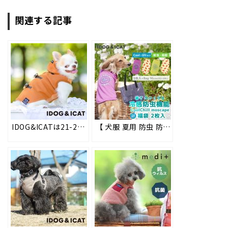
関連する記事
IDOG&ICATは21-22秋冬の新作ペット用ウェアを新発売。防寒用やオシャレが楽しめる新作のお洋服がさっそく100円引になる新作ファッションWEEKを開催。 #55
【 犬服 夏用 防虫 防蚊 ひんやり 冷感 暑さ対策 】iDogの防虫機能とひんやり快適機能を気軽にお試し！ MOSCAPE（モスケイプ）&COOL Chill（クールチル） お試し福袋 2枚入り好評販売中!! #194