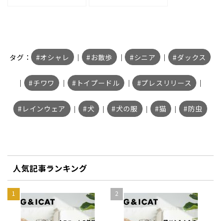
タグ：
オシャレ
｜
お散歩
｜
シニア
｜
ダックス
｜
チワワ
｜
トイプードル
｜
プレスリリース
｜
レインウェア
｜
犬
｜
犬の服
｜
猫
｜
防虫
人気記事ランキング