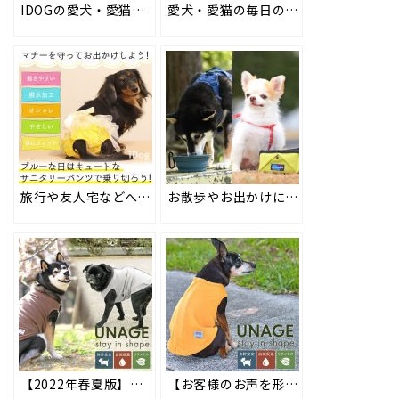
IDOGの愛犬・愛猫の身体を優しく包み込むベスト型ハーネスに新作が登場！ #24
愛犬・愛猫の毎日の衛生管理に。抗ウィルス・抗菌機能加工のmedi+(メディプラス) #63
旅行や友人宅などへのお出かけエチケット、女の子の為のサニタリーパンツ #75
お散歩やお出かけにも◎持ち運びに便利なポータブルトレイ＆折り畳みシリコンフードボウル #147
【2022年春夏版】シニア期や病気のペットが快適に過ごせるように開発した新しい機能性ペット用ウェア「UNAGE（アンエイジ）」 #165
【お客様のお声を形に】大人気 UNAGE ウェルネスウェアがより使いやすくリニューアル #iDogウェルネスウェア #190