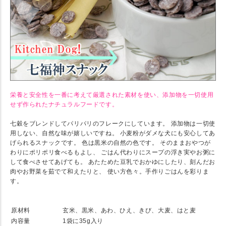
栄養と安全性を一番に考えて厳選された素材を使い、添加物を一切使用
せず作られたナチュラルフードです。
七穀をブレンドしてパリパリのフレークにしています。 添加物は一切使
用しない、自然な味が嬉しいですね。 小麦粉がダメな犬にも安心してあ
げられるスナックです。 色は黒米の自然の色です。 そのままおやつが
わりにポリポリ食べるもよし、 ごはん代わりにスープの浮き実やお粥に
して食べさせてあげても。 あたためた豆乳でおかゆにしたり、刻んだお
肉やお野菜を茹でて和えたりと、 使い方色々。手作りごはんを彩りま
す。
★ SPEC
原材料
玄米、黒米、あわ、ひえ、きび、大麦、はと麦
内容量
1袋に35g入り