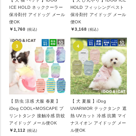
【 犬 猫 ペット 】IDOG
【 犬 ひんやり 】IDOG ICE
ICE HOLD ネッククーラー
HOLD フィッシングベスト
保冷剤付 アイドッグ メール
保冷剤付 アイドッグ メール
便OK
便OK
￥1,760
￥3,168
(税込)
(税込)
【 防虫 涼感 犬服 春夏 】
【 犬 夏服 】iDog
iDog COOL+MOSCAPE プ
UVARMOR テックタンク 遮
リントタンク 接触冷感 防蚊
熱 UVカット 冷感 抗菌 マイ
アイドッグ メール便OK
ナスイオン アイドッグ メー
￥2,112
ル便OK
(税込)