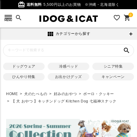
card_giftcard
送料無料
5,500円以上のお買物
※沖縄・北海道除く
0
search
favorite_outline
shopping_cart
view_module
カテゴリーから探す
search
ドッグウェア
冷感ベッド
シニア特集
ひんやり特集
お出かけグッズ
キャンペーン
HOME
犬のたべもの
好みのおやつ
ボーロ・クッキー
【 犬 おやつ 】キッチンドッグ Kitchen Dog 七福神スナック