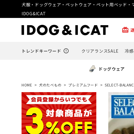
犬服・ドッグウェア・ペットウェア・ペット用ベッド・マ
IDOG&ICAT
card_giftcard
トレンドキーワード
error_outline
クリアランスSALE
冷感
ドッグウェア
HOME
犬のたべもの
プレミアムフード
SELECT-BAL