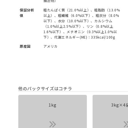
抽出物）
保証分析
粗たんぱく質（21.0%以上）、粗脂肪（13.0%
値
以上）、粗繊維（6.0%以下）、粗灰分（8.0%
以下）、水分（10.0%以下）、カルシウム
（1.0%以上2.5%以下）、リン（0.8%以上
1.6%以下）、メチオニン（0.3%以上1.0%以
下）、代謝エネルギー(ME)：335kcal/100g
原産国
アメリカ
他のパックサイズはコチラ
1kg
3kg×