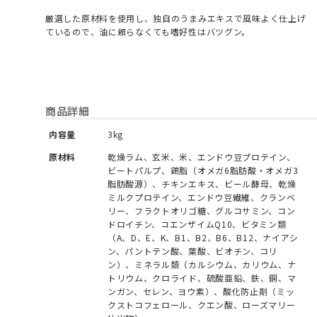
厳選した原材料を使用し、独自のうまみエキスで風味よく仕上げ
ているので、油に頼らなくても嗜好性はバツグン。
商品詳細
内容量
3kg
原材料
乾燥ラム、玄米、米、エンドウ豆プロテイン、
ビートパルプ、鶏脂（オメガ6脂肪酸・オメガ3
脂肪酸源）、チキンエキス、ビール酵母、乾燥
ミルクプロテイン、エンドウ豆繊維、クランベ
リー、フラクトオリゴ糖、グルコサミン、コン
ドロイチン、コエンザイムQ10、ビタミン類
（A、D、E、K、B1、B2、B6、B12、ナイアシ
ン、パントテン酸、葉酸、ビオチン、コリ
ン）、ミネラル類（カルシウム、カリウム、ナ
トリウム、クロライド、硫酸亜鉛、鉄、銅、マ
ンガン、セレン、ヨウ素）、酸化防止剤（ミッ
クストコフェロール、クエン酸、ローズマリー