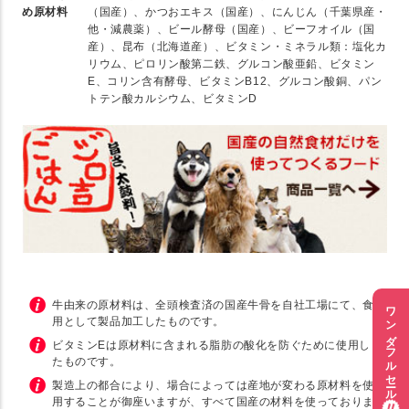
め原材料
（国産）、かつおエキス（国産）、にんじん（千葉県産・
他・減農薬）、ビール酵母（国産）、ビーフオイル（国
産）、昆布（北海道産）、ビタミン・ミネラル類：塩化カ
リウム、ピロリン酸第二鉄、グルコン酸亜鉛、ビタミン
E、コリン含有酵母、ビタミンB12、グルコン酸銅、パン
トテン酸カルシウム、ビタミンD
牛由来の原材料は、全頭検査済の国産牛骨を自社工場にて、食
ワンダフルセール
用として製品加工したものです。
ビタミンEは原材料に含まれる脂肪の酸化を防ぐために使用し
たものです。
製造上の都合により、場合によっては産地が変わる原材料を使
用することが御座いますが、すべて国産の材料を使っておりま