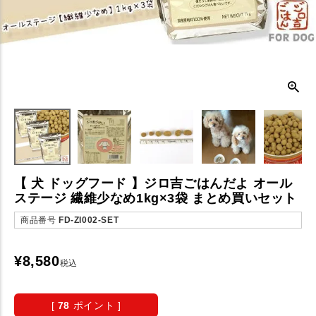
【 犬 ドッグフード 】ジロ吉ごはんだよ オール
ステージ 繊維少なめ1kg×3袋 まとめ買いセット
商品番号
FD-ZI002-SET
¥
8,580
税込
[
78
ポイント ]