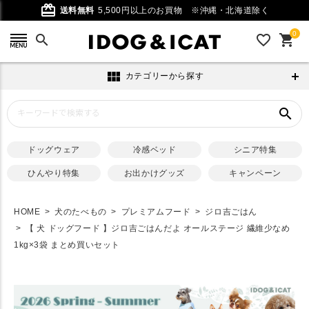
card_giftcard
送料無料
5,500円以上のお買物
※沖縄・北海道除く
0
search
favorite_outline
shopping_cart
view_module
カテゴリーから探す
search
ドッグウェア
冷感ベッド
シニア特集
ひんやり特集
お出かけグッズ
キャンペーン
HOME
犬のたべもの
プレミアムフード
ジロ吉ごはん
【 犬 ドッグフード 】ジロ吉ごはんだよ オールステージ 繊維少なめ
1kg×3袋 まとめ買いセット