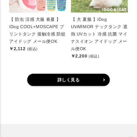
【 防虫 涼感 犬服 春夏 】
【 犬 夏服 】iDog
iDog COOL+MOSCAPE プ
UVARMOR テックタンク 遮
リントタンク 接触冷感 防蚊
熱 UVカット 冷感 抗菌 マイ
アイドッグ メール便OK
ナスイオン アイドッグ メー
￥2,112
ル便OK
(税込)
￥2,200
(税込)
詳しく見る