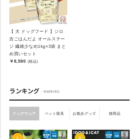
【 犬 ドッグフード 】ジロ
吉ごはんだよ オールステー
ジ 繊維少なめ1kg×3袋 まと
め買いセット
￥8,580
(税込)
ランキング
RANKING
ドッグウェア
ペット寝具
お散歩グッズ
猫用品