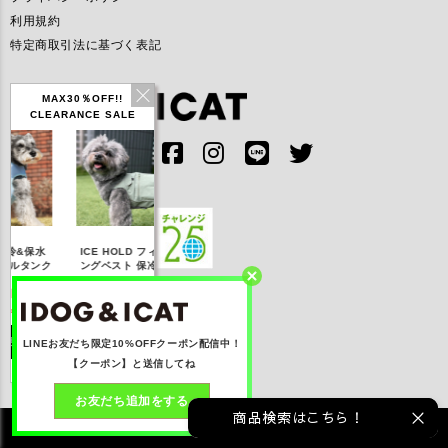
利用規約
特定商取引法に基づく表記
MAX30％OFF!!
CLEARANCE SALE
IDOG ICE HOLD ネ
ICE HOLD フィッシ
テックタンク 遮熱
リフレ
ッククーラー 保冷剤
ングベスト 保冷剤付
UVカット
付
【20％OFF】3,168
【20％OFF】1,760
【20％OFF】2,200
【20％
円(税込み)
円(税込み)
円(税込み)
円
詳しく見る
詳しく見る
詳しく見る
詳
LINEお友だち限定10%OFFクーポン配信中！
【クーポン】と送信してね
お友だち追加をする
商品検索はこちら！
©2021 株式会社ゼフィール All rights reserved.