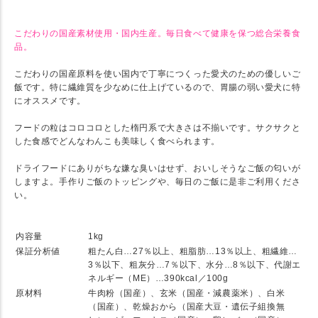
こだわりの国産素材使用・国内生産。毎日食べて健康を保つ総合栄養食
品。
こだわりの国産原料を使い国内で丁寧につくった愛犬のための優しいご
飯です。特に繊維質を少なめに仕上げているので、胃腸の弱い愛犬に特
にオススメです。
フードの粒はコロコロとした楕円系で大きさは不揃いです。サクサクと
した食感でどんなわんこも美味しく食べられます。
ドライフードにありがちな嫌な臭いはせず、おいしそうなご飯の匂いが
しますよ。手作りご飯のトッピングや、毎日のご飯に是非ご利用くださ
い。
★ SPEC
内容量
1kg
保証分析値
粗たん白…27％以上、粗脂肪…13％以上、粗繊維…
3％以下、粗灰分…7％以下、水分…8％以下、代謝エ
ネルギー（ME）…390kcal／100g
原材料
牛肉粉（国産）、玄米（国産・減農薬米）、白米
（国産）、乾燥おから（国産大豆・遺伝子組換無