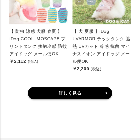
【 防虫 涼感 犬服 春夏 】
【 犬 夏服 】iDog
iDog COOL+MOSCAPE プ
UVARMOR テックタンク 遮
リントタンク 接触冷感 防蚊
熱 UVカット 冷感 抗菌 マイ
アイドッグ メール便OK
ナスイオン アイドッグ メー
￥2,112
ル便OK
(税込)
￥2,200
(税込)
詳しく見る