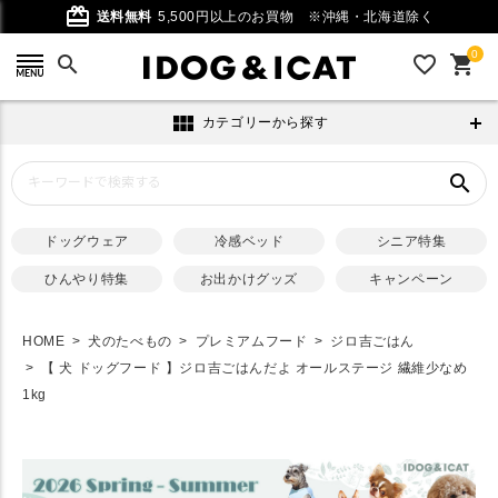
card_giftcard
送料無料
5,500円以上のお買物
※沖縄・北海道除く
0
search
favorite_outline
shopping_cart
view_module
カテゴリーから探す
search
ドッグウェア
冷感ベッド
シニア特集
ひんやり特集
お出かけグッズ
キャンペーン
HOME
犬のたべもの
プレミアムフード
ジロ吉ごはん
【 犬 ドッグフード 】ジロ吉ごはんだよ オールステージ 繊維少なめ
1kg