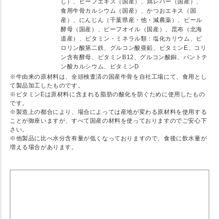
し）、ビーフエキス（国産）、鶏レバー（国産）、
食用牛骨カルシウム（国産）、かつおエキス（国
産）、にんじん（千葉県産・他・減農薬）、ビール
酵母（国産）、ビーフオイル（国産）、昆布（北海
道産）、ビタミン・ミネラル類：塩化カリウム、ピ
ロリン酸第二鉄、グルコン酸亜鉛、ビタミンE、コリ
ン含有酵母、ビタミンB12、グルコン酸銅、パントテ
ン酸カルシウム、ビタミンD
※牛由来の原材料は、全頭検査済の国産牛骨を自社工場にて、食用とし
て製品加工したものです。
※ビタミンEは原材料に含まれる脂肪の酸化を防ぐために使用したもの
です。
※製造上の都合により、場合によっては産地が変わる原材料を使用する
ことが御座いますが、すべて国産の材料を使っておりますのでご安心下
さい。
※他製品に比べ水分含有量が低くなっておりますので、食後に飲水量が
増える場合があります。
★ Detail