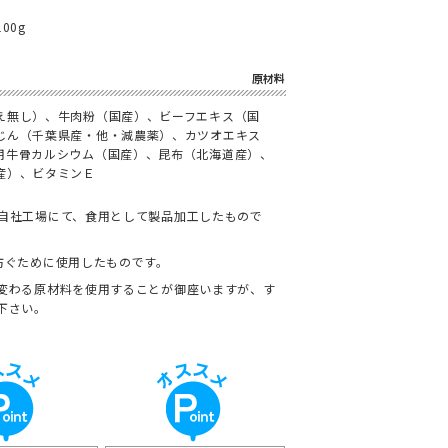
00g
え無し）、牛肉粉（国産）、ビーフエキス（国
じん（千葉県産・他・減農薬）、カツオエキス
用牛骨カルシウム（国産）、昆布（北海道産）、
産）、ビタミンＥ
自社工場にて、食用として製品加工したもので
防ぐために使用したものです。
変わる原材料を使用することが御座いますが、す
下さい。