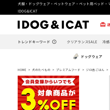
犬服・ドッグウェア・ペットウェア・ペット用ベッド・マ
IDOG&ICAT
card_giftcard
トレンドキーワード
error_outline
クリアランスSALE
冷感
ドッグウェア
HOME
犬のたべもの
プレミアムフード
ジロ吉ごはん