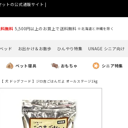
ットの公式通販サイト |
送料無料
5,500円以上のお買上で送料無料
※北海道と沖縄を除く
ベッド
お出かけ＆お散歩
ひんやり特集
UNAGE シニア向け
ペット寝具
おもちゃ
シニア特集
【 犬 ドッグフード 】ジロ吉ごはんだよ オールステージ1kg