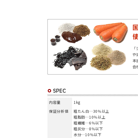
内容量
1kg
保証分析値
粗たん白…30％以上
粗脂肪…10％以上
粗繊維…6％以下
粗灰分…8％以下
水分…10％以下