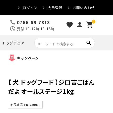
ログイン
会員登録
お問い合わせ
0766-69-7813
call
0
favorite
person
shopping_cart
schedule
受付 10-12時 13-15時
search
ドッグウェア
キャンペーン
【 犬 ドッグフード 】ジロ吉ごはん
だよ オールステージ1kg
商品番号
FD-ZI001-