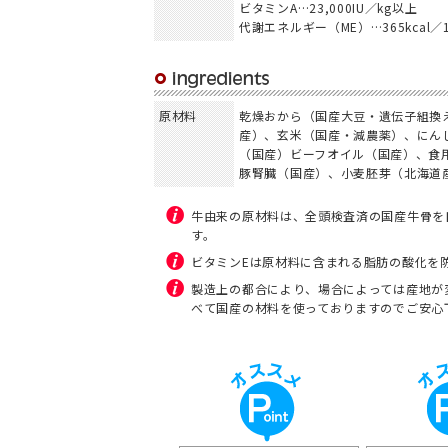
ビタミンA…23,000IU／kg以上
代謝エネルギー（ME）…365kcal／1
原材料
乾燥おから（国産大豆・遺伝子組換
産）、玄米（国産・減農薬）、にん
（国産）ビーフオイル（国産）、食
豚腎臓（国産）、小麦胚芽（北海道
牛由来の原材料は、全頭検査済の国産牛骨を
す。
ビタミンEは原材料に含まれる脂肪の酸化を
製造上の都合により、場合によっては産地が
べて国産の材料を使っておりますのでご安心