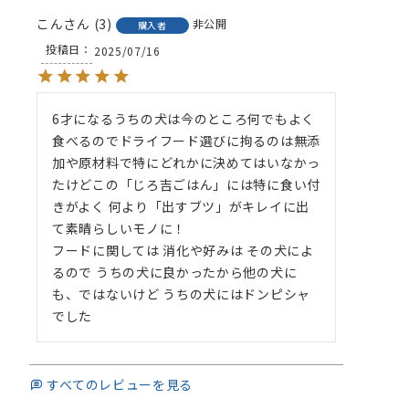
こん
3
非公開
購入者
投稿日
2025/07/16
6才になるうちの犬は今のところ何でもよく
食べるのでドライフード選びに拘るのは無添
加や原材料で特にどれかに決めてはいなかっ
たけどこの「じろ吉ごはん」には特に食い付
きがよく 何より「出すブツ」がキレイに出
て素晴らしいモノに！

フードに関しては 消化や好みは その犬によ
るので うちの犬に良かったから他の犬に
も、ではないけど うちの犬にはドンピシャ
でした
すべてのレビューを見る