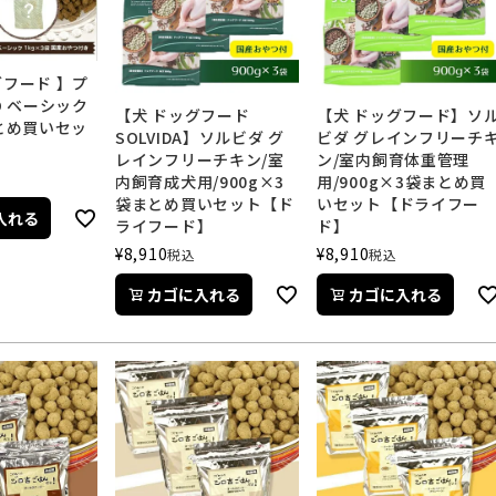
グフード 】プ
MO ベーシック
【犬 ドッグフード
【犬 ドッグフード】ソ
まとめ買いセッ
SOLVIDA】ソルビダ グ
ビダ グレインフリーチ
レインフリーチキン/室
ン/室内飼育体重管理
内飼育成犬用/900g×3
用/900g×3袋まとめ買
袋まとめ買いセット【ド
いセット【ドライフー
入れる
ライフード】
ド】
¥
8,910
¥
8,910
税込
税込
カゴに入れる
カゴに入れる