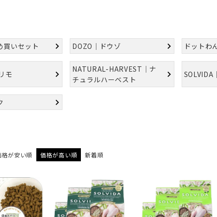
め買いセット
DOZO｜ドウゾ
ドットわ
NATURAL-HARVEST｜ナ
プリモ
SOLVID
チュラルハーベスト
ク
価格が安い順
価格が高い順
新着順