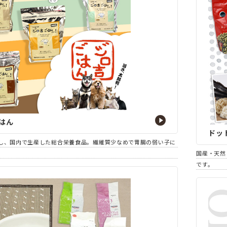
はん
ドッ
し、国内で生産した総合栄養食品。繊維質少なめで胃腸の弱い子に
国産・天然
です。