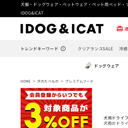
犬服・ドッグウェア・ペットウェア・ペット用ベッド・マ
IDOG&ICAT
card_giftcard
トレンドキーワード
error_outline
クリアランスSALE
冷感
ドッグウェア
HOME
犬のたべもの
プレミアムフード
犬用ドライ
犬用のドラ