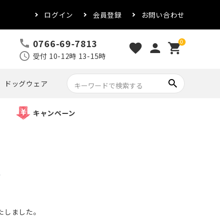
ログイン
会員登録
お問い合わせ
0766-69-7813
call
0
favorite
person
shopping_cart
schedule
受付 10-12時 13-15時
search
ドッグウェア
キャンペーン
ド
たしました。