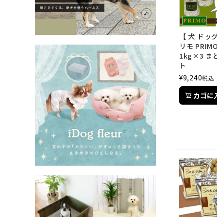
【 犬 ドッ
リモ PRI
1kg×3 
ト
¥
9,240
税込
カゴに