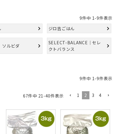
9
件中
1
-
9
件表示
ん
ジロ吉ごはん
SELECT-BALANCE｜セレ
A｜ソルビダ
クトバランス
9
件中
1
-
9
件表示
1
2
3
4
67
件中
21
-
40
件表示