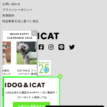
お問い合わせ
プライバシーポリシー
利用規約
特定商取引法に基づく表記
MAX30％OFF!!
CLEARANCE SALE
IDOG ICE HOLD ネ
CE HOLD フィッシ
テックタンク 遮熱
リフレッシン
ッククーラー 保冷剤
ングベスト 保冷剤付
UVカット
ナ
付
20％OFF】3,168
【20％OFF】1,760
【20％OFF】2,200
【20％OFF】
円(税込み)
円(税込み)
円(税込み)
円(税込み
詳しく見る
詳しく見る
詳しく見る
詳しく見
LINEお友だち限定10%OFFクーポン配信中！
【クーポン】と送信してね
お友だち追加をする