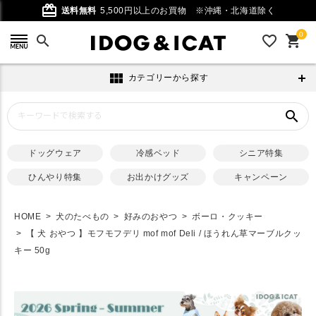
card_giftcard
送料無料
5,500円以上のお買物
※沖縄・北海道除く
0
search
favorite_outline
shopping_cart
view_module
カテゴリーから探す
search
ドッグウェア
冷感ベッド
シニア特集
ひんやり特集
お出かけグッズ
キャンペーン
HOME
犬のたべもの
好みのおやつ
ボーロ・クッキー
【 犬 おやつ 】モフモフデリ mof mof Deli / ほうれん草マーブルクッ
キー 50g