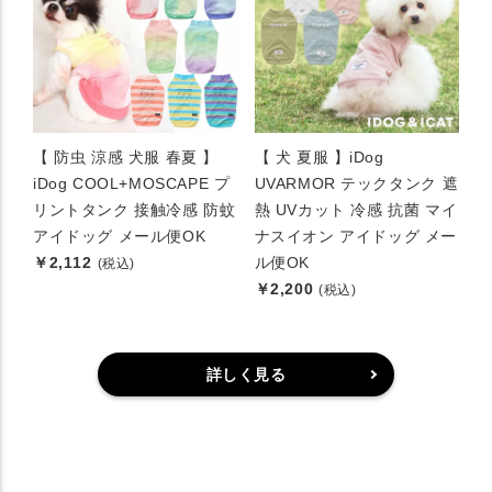
【 防虫 涼感 犬服 春夏 】
【 犬 夏服 】iDog
iDog COOL+MOSCAPE プ
UVARMOR テックタンク 遮
リントタンク 接触冷感 防蚊
熱 UVカット 冷感 抗菌 マイ
アイドッグ メール便OK
ナスイオン アイドッグ メー
￥2,112
ル便OK
(税込)
￥2,200
(税込)
詳しく見る