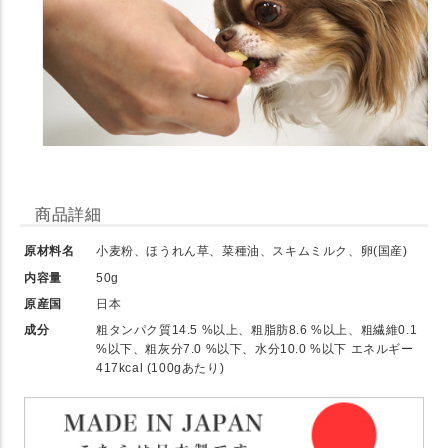
商品詳細
原材料名
小麦粉、ほうれん草、菜種油、スキムミルク、卵(国産)
内容量
50g
原産国
日本
成分
粗タンパク質14.5 %以上、粗脂肪8.6 %以上、粗繊維0.1
%以下、粗灰分7.0 %以下、水分10.0 %以下 エネルギー
417kcal (100gあたり)