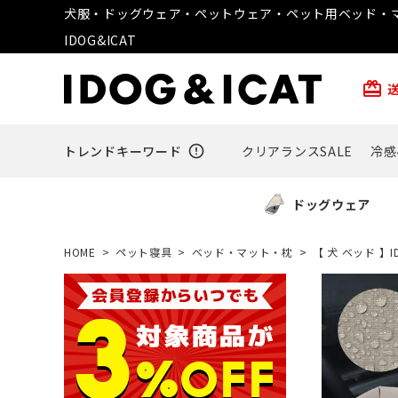
犬服・ドッグウェア・ペットウェア・ペット用ベッド・マ
IDOG&ICAT
card_giftcard
トレンドキーワード
error_outline
クリアランスSALE
冷感
ドッグウェア
HOME
ペット寝具
ベッド・マット・枕
【 犬 ベッド 】