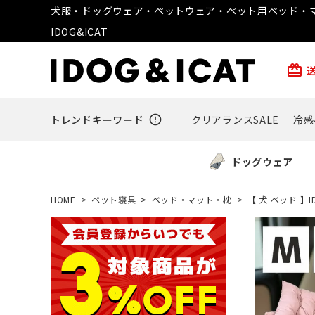
犬服・ドッグウェア・ペットウェア・ペット用ベッド・マ
IDOG&ICAT
card_giftcard
トレンドキーワード
error_outline
クリアランスSALE
冷感
ドッグウェア
HOME
ペット寝具
ベッド・マット・枕
【 犬 ベッド 】