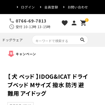
ログイン
会員登録
お問い合わせ
0766-69-7813
call
0
favorite
person
shopping_cart
schedule
受付 10-12時 13-15時
search
ドッグウェア
キャンペーン
【 犬 ベッド 】IDOG&ICAT ドライ
ブベッド Mサイズ 撥水 防汚 避
難用 アイドッグ