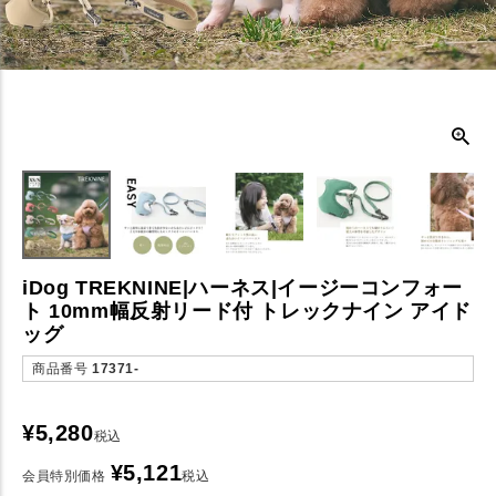
iDog TREKNINE|ハーネス|イージーコンフォー
ト 10mm幅反射リード付 トレックナイン アイド
ッグ
商品番号
17371-
¥
5,280
税込
¥
5,121
会員特別価格
税込