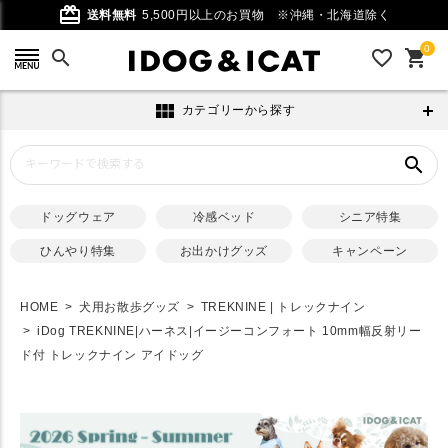
card_giftcard
送料無料
5,500円以上のお買物
※沖縄・北海道除く
0
search
favorite_outline
shopping_cart
view_module
カテゴリーから探す
search
ドッグウェア
冷感ベッド
シニア特集
ひんやり特集
お出かけグッズ
キャンペーン
HOME
犬用お散歩グッズ
TREKNINE | トレックナイン
iDog TREKNINE|ハーネス|イージーコンフォート 10mm幅反射リー
ド付 トレックナイン アイドッグ