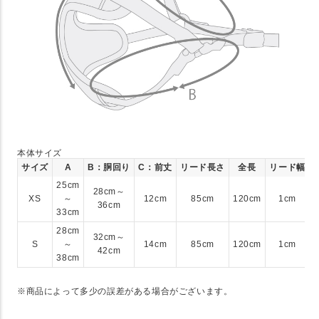
本体サイズ
サイズ
A
B：胴回り
C：前丈
リード長さ
全長
リード幅
25cm
28cm～
XS
～
12cm
85cm
120cm
1cm
36cm
33cm
28cm
32cm～
S
～
14cm
85cm
120cm
1cm
42cm
38cm
※商品によって多少の誤差がある場合がございます。