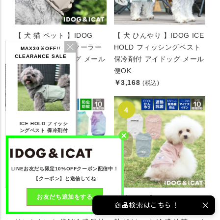
【 犬 猫 ペット 】IDOG
【 犬 ひんやり 】IDOG ICE
ICE HOLD ネッククーラー
HOLD フィッシングベスト
MAX30％OFF!!
CLEARANCE SALE
保冷剤付 アイドッグ メール
保冷剤付 アイドッグ メール
便OK
便OK
￥1,760
￥3,168
(税込)
(税込)
IDOG ICE HOLD ネ
 フィッシ
テックタンク 遮熱
リフレッシングバンダ
ッククーラー 保冷剤
保冷剤付
UVカット
ナ
付
3,168
【20％OFF】1,760
【20％OFF】2,200
【20％OFF】1,144
み)
円(税込み)
円(税込み)
円(税込み)
見る
詳しく見る
詳しく見る
詳しく見る
LINEお友だち限定10%OFFクーポン配信中！
【クーポン】と送信してね
お友だち追加をする
【 防虫 涼感 犬服 春夏 】
【 犬 夏服 】iDog
商品検索はこちら！
iDog COOL+MOSCAPE プ
UVARMOR テックタンク 遮