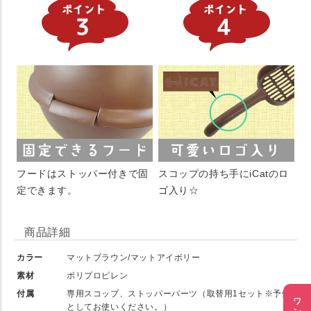
フードはストッパー付きで固
スコップの持ち手にiCatのロ
定できます。
ゴ入り☆
商品詳細
カラー
マットブラウン/マットアイボリー
素材
ポリプロピレン
付属
専用スコップ、ストッパーパーツ（取替用1セット※予備
としてお使いください。）