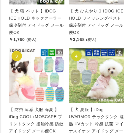
【 犬 猫 ペット 】IDOG
【 犬 ひんやり 】IDOG ICE
ICE HOLD ネッククーラー
HOLD フィッシングベスト
保冷剤付 アイドッグ メール
保冷剤付 アイドッグ メール
便OK
便OK
￥1,760
￥3,168
(税込)
(税込)
【 防虫 涼感 犬服 春夏 】
【 犬 夏服 】iDog
iDog COOL+MOSCAPE プ
UVARMOR テックタンク 遮
リントタンク 接触冷感 防蚊
熱 UVカット 冷感 抗菌 マイ
アイドッグ メール便OK
ナスイオン アイドッグ メー