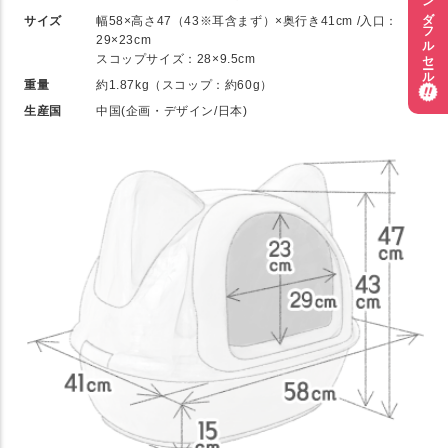
ワンダフルセール
サイズ
幅58×高さ47（43※耳含まず）×奥行き41cm /入口：
29×23cm
スコップサイズ：28×9.5cm
重量
約1.87kg（スコップ：約60g）
生産国
中国(企画・デザイン/日本)