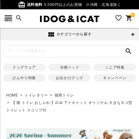
card_giftcard
送料無料
5,500円以上のお買物
※沖縄・北海道除く
0
search
favorite_outline
shopping_cart
view_module
カテゴリーから探す
search
ドッグウェア
冷感ベッド
シニア特集
ひんやり特集
お出かけグッズ
キャンペーン
HOME
トイレタリー
猫用トイレ
【 猫 トイレ おしゃれ 】iCat アイキャット オリジナル 大きなネコ型
トイレット スコップ付