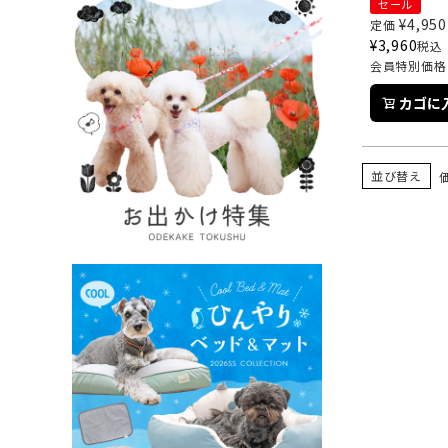
セール
¥
4,950
定価
¥
3,960
税込
会員特別価格
カゴに
並び替え