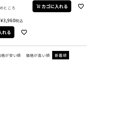
カゴに入れる
のところ
¥
3,960
税込
入れる
価格が安い順
価格が高い順
新着順