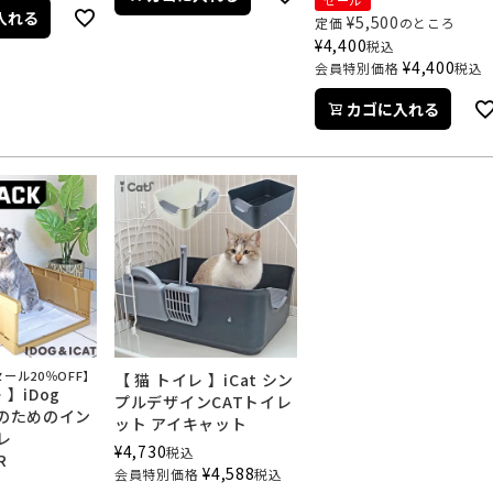
入れる
¥
5,500
定価
のところ
¥
4,400
税込
¥
4,400
会員特別価格
税込
カゴに入れる
ール20％OFF】
【 猫 トイレ 】iCat シン
 】iDog
プルデザインCATトイレ
犬のためのイン
ット アイキャット
レ
¥
4,730
税込
R
¥
4,588
会員特別価格
税込