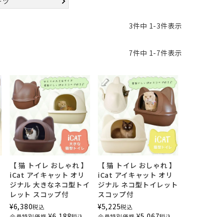
ーツ
3
件中
1
-
3
件表示
7
件中
1
-
7
件表示
】
【 猫 トイレ おしゃれ 】
【 猫 トイレ おしゃれ 】
iCat アイキャット オリ
iCat アイキャット オリ
ジナル 大きなネコ型トイ
ジナル ネコ型トイレット
レット スコップ付
スコップ付
¥
6,380
¥
5,225
税込
税込
¥
6,188
¥
5,067
会員特別価格
税込
会員特別価格
税込