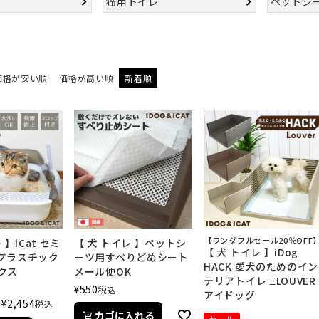
猫用トイレ
ペットシ
価格が安い順
価格が高い順
新着順
【ワンダフルセール20％OFF
 】iCat セミ
【 犬 トイレ 】ペットシ
【 犬 トイレ 】iDog
プラスチック
ーツ用すべりどめシート
HACK 愛犬のためのイン
クス
メール便OK
テリアトイレ ΞLOUVER
¥
550
税込
アイドッグ
¥
2,454
税込
カゴに入れる
セール