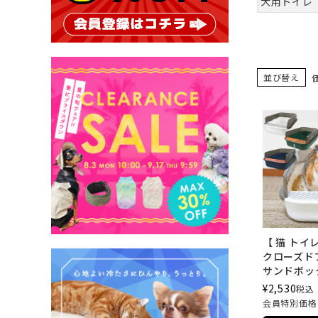
犬用トイレ
並び替え
【 猫 トイレ
クローズド
サンドボッ
¥
2,530
税込
会員特別価格