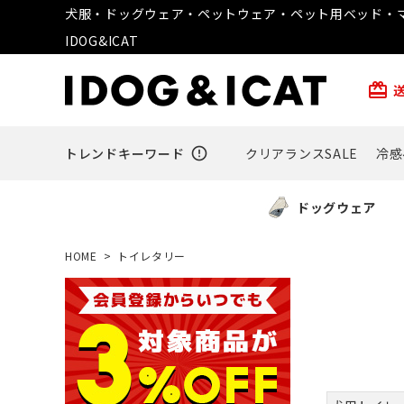
犬服・ドッグウェア・ペットウェア・ペット用ベッド・マ
IDOG&ICAT
card_giftcard
トレンドキーワード
error_outline
クリアランスSALE
冷感
ドッグウェア
HOME
トイレタリー