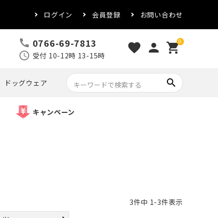
ログイン
会員登録
お問い合わせ
0766-69-7813
call
0
favorite
person
shopping_cart
schedule
受付 10-12時 13-15時
search
ドッグウェア
キャンペーン
3
件中
1
-
3
件表示