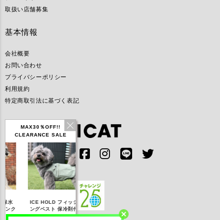
取扱い店舗募集
基本情報
会社概要
お問い合わせ
プライバシーポリシー
利用規約
特定商取引法に基づく表記
MAX30％OFF!!
CLEARANCE SALE
IDOG ICE HOLD ネ
E HOLD フィッシ
テックタンク 遮熱
リフレッシング
ッククーラー 保冷剤
グベスト 保冷剤付
UVカット
ナ
付