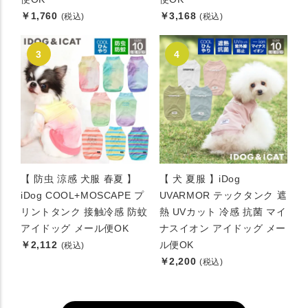
￥1,760
￥3,168
(税込)
(税込)
【 防虫 涼感 犬服 春夏 】
【 犬 夏服 】iDog
iDog COOL+MOSCAPE プ
UVARMOR テックタンク 遮
リントタンク 接触冷感 防蚊
熱 UVカット 冷感 抗菌 マイ
アイドッグ メール便OK
ナスイオン アイドッグ メー
￥2,112
ル便OK
(税込)
￥2,200
(税込)