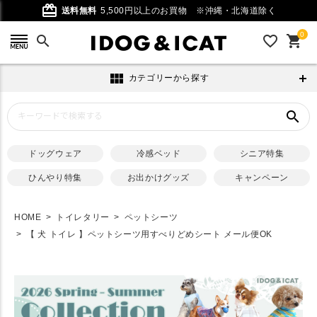
card_giftcard
送料無料
5,500円以上のお買物
※沖縄・北海道除く
0
search
favorite_outline
shopping_cart
view_module
カテゴリーから探す
search
ドッグウェア
冷感ベッド
シニア特集
ひんやり特集
お出かけグッズ
キャンペーン
HOME
トイレタリー
ペットシーツ
【 犬 トイレ 】ペットシーツ用すべりどめシート メール便OK