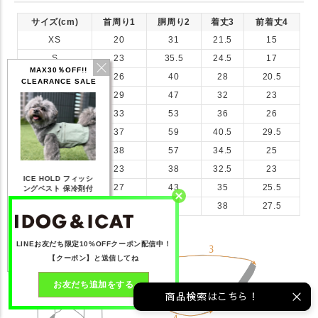
サイズ(cm)
首周り1
胴周り2
着丈3
前着丈4
XS
20
31
21.5
15
S
23
35.5
24.5
17
MAX30％OFF!!
M
26
40
28
20.5
CLEARANCE SALE
L
29
47
32
23
XL
33
53
36
26
XXL
37
59
40.5
29.5
F
38
57
34.5
25
DS
23
38
32.5
23
IDOG ICE HOLD ネ
ッシ
テックタンク 遮熱
リフレッシングバンダ
ひん
ッククーラー 保冷剤
DM
27
43
35
25.5
付
UVカット
ナ
付
DL
31
47
38
27.5
68
【20％OFF】1,760
【20％OFF】2,200
【20％OFF】1,144
【2
円(税込み)
円(税込み)
円(税込み)
詳しく見る
詳しく見る
詳しく見る
LINEお友だち限定10%OFFクーポン配信中！
【クーポン】と送信してね
お友だち追加をする
商品検索はこちら！