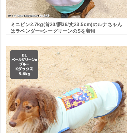
ミニピン2.7kg(首20/胴36/丈23.5cm)のルナちゃん
はラベンダー×シーグリーンのSを着用