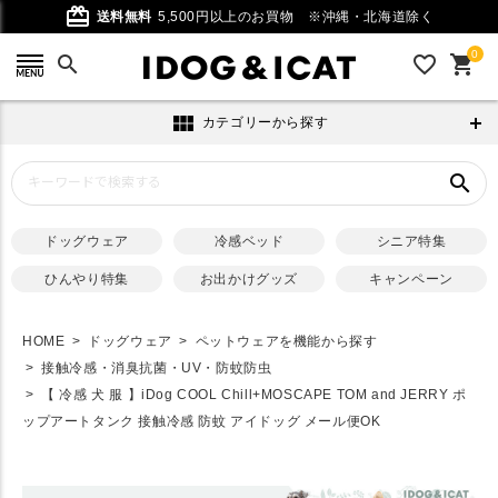
card_giftcard
送料無料
5,500円以上のお買物
※沖縄・北海道除く
0
search
favorite_outline
shopping_cart
view_module
カテゴリーから探す
search
ドッグウェア
冷感ベッド
シニア特集
ひんやり特集
お出かけグッズ
キャンペーン
HOME
ドッグウェア
ペットウェアを機能から探す
接触冷感・消臭抗菌・UV・防蚊防虫
【 冷感 犬 服 】iDog COOL Chill+MOSCAPE TOM and JERRY ポ
ップアートタンク 接触冷感 防蚊 アイドッグ メール便OK