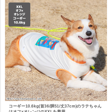
コーギー10.6kg(首36/胴51/丈37cm)のラテちゃん
はオフ×オレンジのXXLを着用