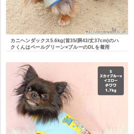
カニヘンダックス5.6kg(首35/胴43/丈37cm)のハ
クくんはペールグリーン×ブルーのDLを着用