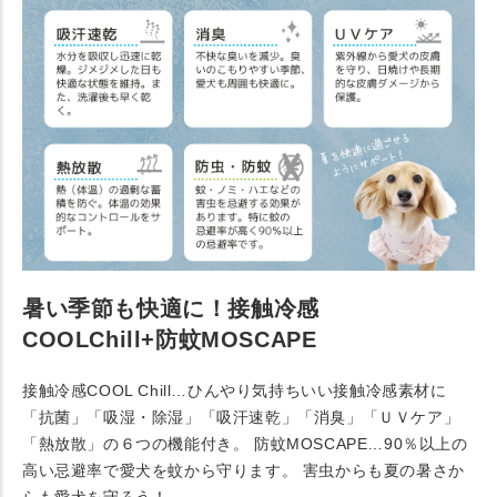
暑い季節も快適に！接触冷感
COOLChill+防蚊MOSCAPE
接触冷感COOL Chill…ひんやり気持ちいい接触冷感素材に
「抗菌」「吸湿・除湿」「吸汗速乾」「消臭」「ＵＶケア」
「熱放散」の６つの機能付き。 防蚊MOSCAPE…90％以上の
高い忌避率で愛犬を蚊から守ります。 害虫からも夏の暑さか