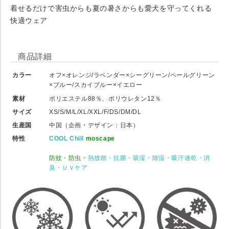
着せるだけで害虫からも夏の暑さからも愛犬を守ってくれる
快適ウェア
商品詳細
カラー
オフ×オレンジ/ラベンダー×シーグリーン/ペールグリーン
×ブルー/スカイブルー×イエロー
素材
ポリエステル88％、ポリウレタン12％
サイズ
XS/S/M/L/XL/XXL/F/DS/DM/DL
生産国
中国（企画・デザイン：日本）
特性
COOL Chill
moscape
防蚊・防虫・
熱放散・抗菌・吸湿・除湿・吸汗速乾・消
臭・ＵＶケア