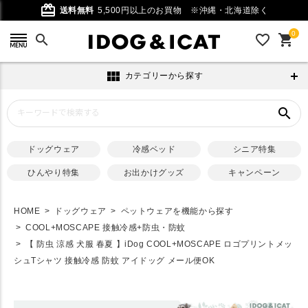
card_giftcard
送料無料
5,500円以上のお買物
※沖縄・北海道除く
0
search
favorite_outline
shopping_cart
view_module
カテゴリーから探す
search
ドッグウェア
冷感ベッド
シニア特集
ひんやり特集
お出かけグッズ
キャンペーン
HOME
ドッグウェア
ペットウェアを機能から探す
COOL+MOSCAPE 接触冷感+防虫・防蚊
【 防虫 涼感 犬服 春夏 】iDog COOL+MOSCAPE ロゴプリントメッ
シュTシャツ 接触冷感 防蚊 アイドッグ メール便OK