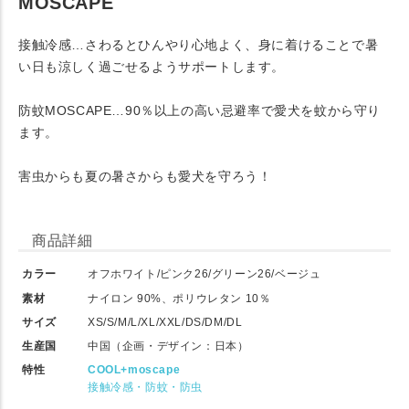
MOSCAPE
接触冷感…さわるとひんやり心地よく、身に着けることで暑
い日も涼しく過ごせるようサポートします。
防蚊MOSCAPE…90％以上の高い忌避率で愛犬を蚊から守り
ます。
害虫からも夏の暑さからも愛犬を守ろう！
商品詳細
カラー
オフホワイト/ピンク26/グリーン26/ベージュ
素材
ナイロン 90%、ポリウレタン 10％
サイズ
XS/S/M/L/XL/XXL/DS/DM/DL
生産国
中国（企画・デザイン：日本）
特性
COOL+moscape
接触冷感・防蚊・防虫