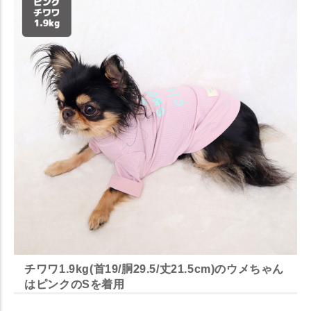
チワワ1.9kg(首19/胴29.5/丈21.5cm)のウメちゃん
はピンクのSを着用