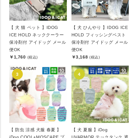
【 犬 猫 ペット 】IDOG
【 犬 ひんやり 】IDOG ICE
ICE HOLD ネッククーラー
HOLD フィッシングベスト
保冷剤付 アイドッグ メール
保冷剤付 アイドッグ メール
便OK
便OK
￥1,760
￥3,168
(税込)
(税込)
【 防虫 涼感 犬服 春夏 】
【 犬 夏服 】iDog
iDog COOL+MOSCAPE プ
UVARMOR テックタンク 遮