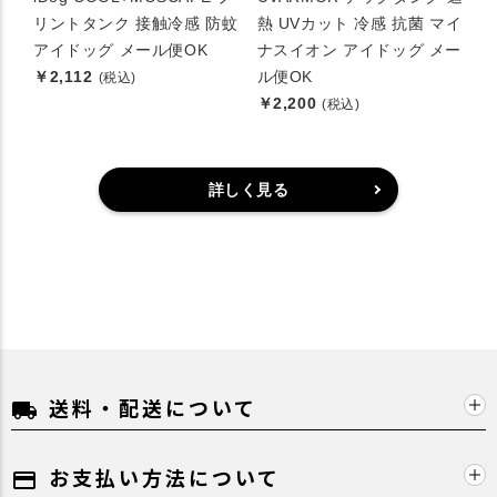
リントタンク 接触冷感 防蚊
熱 UVカット 冷感 抗菌 マイ
アイドッグ メール便OK
ナスイオン アイドッグ メー
￥2,112
ル便OK
(税込)
￥2,200
(税込)
詳しく見る
送料・配送について
local_shipping
お支払い方法について
payment