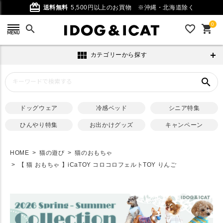
card_giftcard
送料無料
5,500円以上のお買物
※沖縄・北海道除く
0
search
favorite_outline
shopping_cart
view_module
カテゴリーから探す
search
ドッグウェア
冷感ベッド
シニア特集
ひんやり特集
お出かけグッズ
キャンペーン
HOME
猫の遊び
猫のおもちゃ
【 猫 おもちゃ 】iCaTOY コロコロフェルトTOY りんご