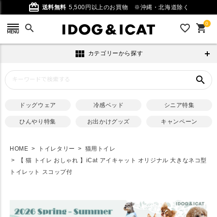
card_giftcard
送料無料
5,500円以上のお買物
※沖縄・北海道除く
0
search
favorite_outline
shopping_cart
view_module
カテゴリーから探す
search
ドッグウェア
冷感ベッド
シニア特集
ひんやり特集
お出かけグッズ
キャンペーン
HOME
トイレタリー
猫用トイレ
【 猫 トイレ おしゃれ 】iCat アイキャット オリジナル 大きなネコ型
トイレット スコップ付