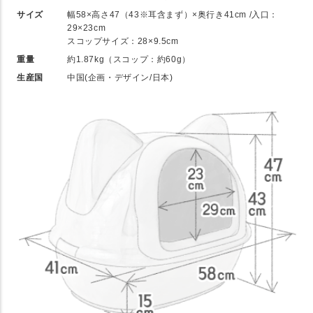
サイズ
幅58×高さ47（43※耳含まず）×奥行き41cm /入口：
29×23cm
スコップサイズ：28×9.5cm
重量
約1.87kg（スコップ：約60g）
生産国
中国(企画・デザイン/日本)