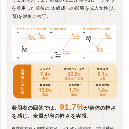
ウェルネスウェア同様の加工が施されたTシャツ
を着用した前後の
体組成への影響を成人女性(人
間)を対象に検証。
91.7%
着用者の回答では、
が身体の軽さ
を感じ、全員が肩の軽さを実感。
※交感神経・副交感神経： 50:50が理想的。(自律神経