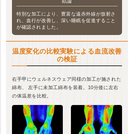
結論
特別な加工により、豊富な遠赤外線が放射さ
れ、血行が改善し、深い睡眠を促進すること
が確認されました。
温度変化の比較実験による血流改善
の検証
右手甲にウェルネスウェア同様の加工が施された
綿布、
左手に未加工綿布を装着。10分後に左右
の体温差を比較。