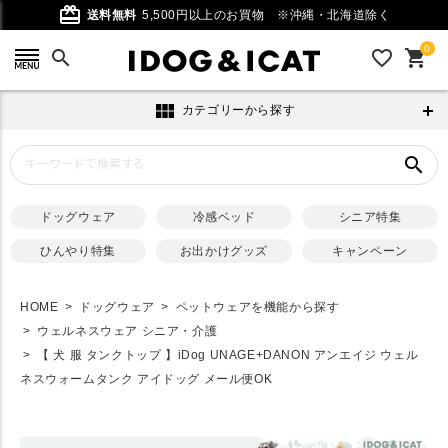
card_giftcard
送料無料
5,500円以上のお買物
※沖縄・北海道除く
0
search
favorite_outline
shopping_cart
view_module
カテゴリーから探す
search
ドッグウェア
冷感ベッド
シニア特集
ひんやり特集
お出かけグッズ
キャンペーン
HOME
ドッグウェア
ペットウェアを機能から探す
ウェルネスウェア シニア・介護
【 犬 服 タンクトップ 】iDog UNAGE+DANON アンエイジ ウェル
ネスウォームタンク アイドッグ メール便OK