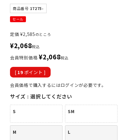
商品番号
17275-
セール
定価
¥
2,585
のところ
¥
2,068
税込
¥
2,068
会員特別価格
税込
[
19
ポイント ]
会員価格で購入するにはログインが必要です。
サイズ
選択してください
S
SM
M
L