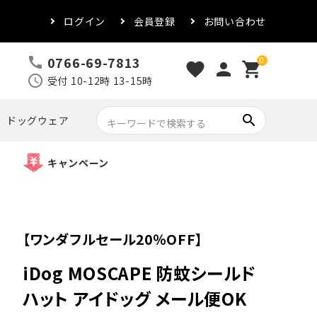
ログイン
会員登録
お問い合わせ
0766-69-7813
call
0
favorite
person
shopping_cart
schedule
受付 10-12時 13-15時
search
ドッグウェア
キャンペーン
【ワンダフルセール20％OFF】
iDog MOSCAPE 防蚊シールド
ハット アイドッグ メール便OK