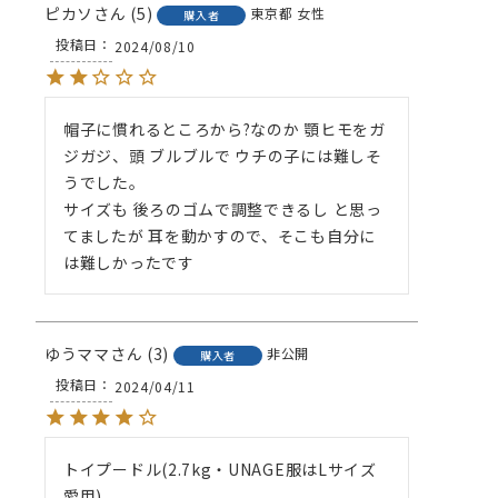
ピカソ
5
東京都
女性
購入者
投稿日
2024/08/10
帽子に慣れるところから?なのか 顎ヒモをガ
ジガジ、頭 ブルブルで ウチの子には難しそ
うでした。

サイズも 後ろのゴムで調整できるし と思っ
てましたが 耳を動かすので、そこも自分に
は難しかったです
ゆうママ
3
非公開
購入者
投稿日
2024/04/11
トイプードル(2.7kg・UNAGE服はLサイズ
愛用)
