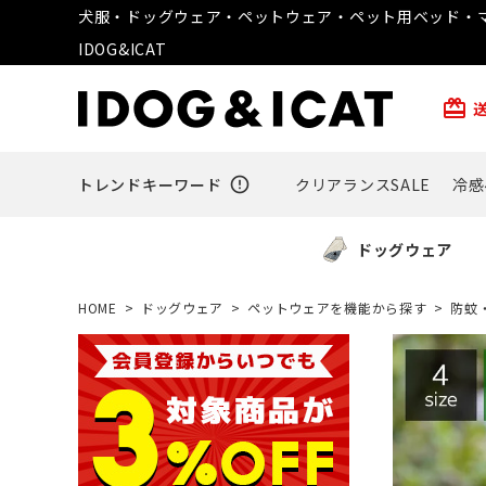
犬服・ドッグウェア・ペットウェア・ペット用ベッド・マ
IDOG&ICAT
card_giftcard
トレンドキーワード
error_outline
クリアランスSALE
冷感
ドッグウェア
HOME
ドッグウェア
ペットウェアを機能から探す
防蚊