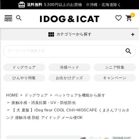
card_giftcard
送料無料
5,500円以上のお買物
※沖縄・北海道除く
0
search
favorite_outline
shopping_cart
view_module
カテゴリーから探す
search
ドッグウェア
冷感ベッド
シニア特集
ひんやり特集
お出かけグッズ
キャンペーン
HOME
ドッグウェア
ペットウェアを機能から探す
接触冷感・消臭抗菌・UV・防蚊防虫
【 犬 夏服 】iDog fleur COOL Chill+MOSCAPE くまさんフリルタ
ンク 接触冷感 防蚊 アイドッグ メール便OK