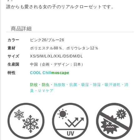
誰からも愛される女の子のリアルクローゼットです。
商品詳細
カラー
ピンク26/ブルー26
素材
ポリエステル88％、ポリウレタン12％
サイズ
XS/S/M/L/XL/XXL/DS/DM/DL
生産国
中国（企画・デザイン：日本）
特性
COOL Chill
moscape
防蚊・防虫・
熱放散・抗菌・吸湿・除湿・吸汗速乾・消
臭・ＵＶケア