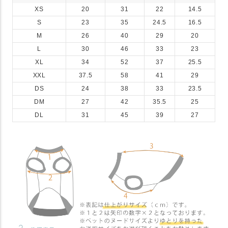
XS
20
31
22
14.5
S
23
35
24.5
16.5
M
26
40
29
20
L
30
46
33
23
XL
34
52
37
25.5
XXL
37.5
58
41
29
DS
24
38
33
23.5
DM
27
42
35.5
25
DL
31
45
39
27