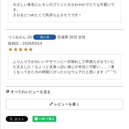
やさしい黄色にレモンのプリントがさわやかでとても可愛いで
す。

さわるとつめたくて気持ちよさそうです！
つくね
3
茨城県
20代
女性
購入者
投稿日
2024/05/14
ふりふりでかわいいデザインに一目惚れして即購入させていた
だきました！ちょっと水着っぽい感じが本当に可愛い……！暑
くなってきた今の時期にぴったりなウェアだと思います（*´˘`*)
すべてのレビューを見る
レビューを書く