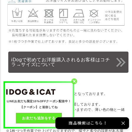
iDogで初めてお洋服購入されるお客様はコチ
ラ→サイズについて
注意事項
※お洋服の仕上がり寸法です。単位はcmとなっております。
※大変伸縮性がございます。
LINEお友だち限定10%OFFクーポン配信中！
※お洋服のお手入れ方法は、手洗いを推奨しております。
【クーポン】と送信してね
※濃い色の商品は色移りの可能性がございますので、薄い色の物と一緒
にお洗濯しないで下さい。
お友だち追加をする
※濡れたまま放置すると色落ちする可能性がございます。早めに乾かし
商品検索はこちら！
てください。
※1枚づつ手作業で仕上げておりますので、採寸と多少の誤差がある場