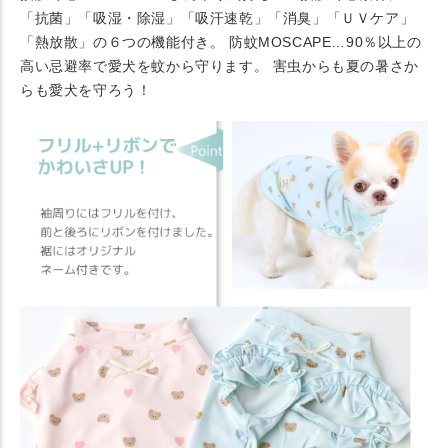
「抗菌」「吸湿・除湿」「吸汗速乾」「消臭」「ＵＶケア」
「熱放散」の６つの機能付き。 防蚊MOSCAPE…90％以上の
高い忌避率で愛犬を蚊から守ります。 害虫からも夏の暑さか
らも愛犬を守ろう！