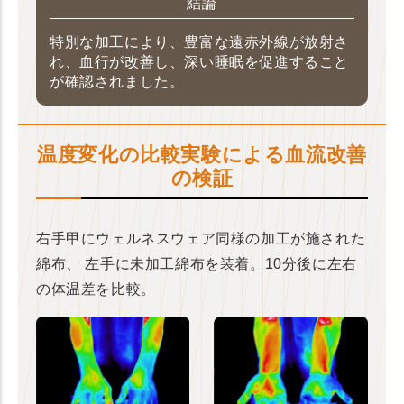
結論
特別な加工により、豊富な遠赤外線が放射さ
れ、血行が改善し、深い睡眠を促進すること
が確認されました。
温度変化の比較実験による血流改善
の検証
右手甲にウェルネスウェア同様の加工が施された
綿布、
左手に未加工綿布を装着。10分後に左右
の体温差を比較。