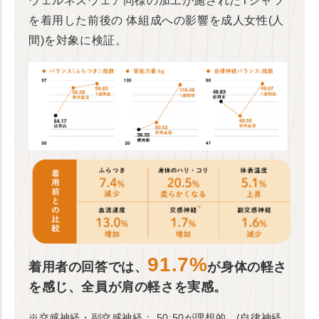
ウェルネスウェア同様の加工が施されたTシャツ
を着用した前後の
体組成への影響を成人女性(人
間)を対象に検証。
91.7%
着用者の回答では、
が身体の軽さ
を感じ、全員が肩の軽さを実感。
※交感神経・副交感神経： 50:50が理想的。(自律神経