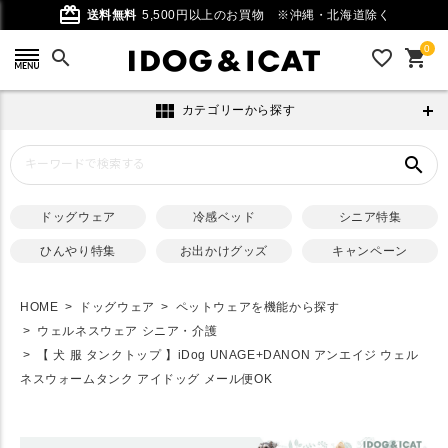
card_giftcard
送料無料
5,500円以上のお買物
※沖縄・北海道除く
0
search
favorite_outline
shopping_cart
view_module
カテゴリーから探す
search
ドッグウェア
冷感ベッド
シニア特集
ひんやり特集
お出かけグッズ
キャンペーン
HOME
ドッグウェア
ペットウェアを機能から探す
ウェルネスウェア シニア・介護
【 犬 服 タンクトップ 】iDog UNAGE+DANON アンエイジ ウェル
ネスウォームタンク アイドッグ メール便OK