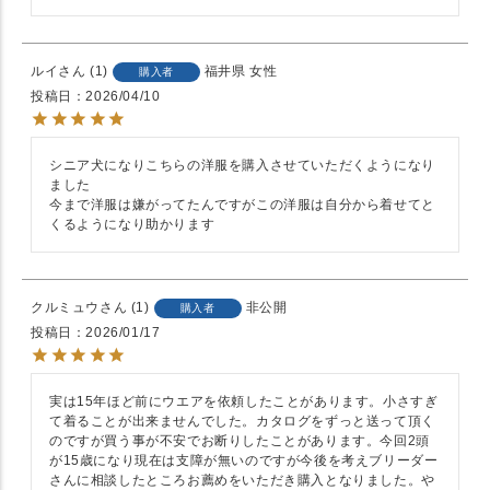
ルイ
1
福井県
女性
購入者
投稿日
2026/04/10
シニア犬になりこちらの洋服を購入させていただくようになり
ました

今まで洋服は嫌がってたんですがこの洋服は自分から着せてと
くるようになり助かります
クルミュウ
1
非公開
購入者
投稿日
2026/01/17
実は15年ほど前にウエアを依頼したことがあります。小さすぎ
て着ることが出来ませんでした。カタログをずっと送って頂く
のですが買う事が不安でお断りしたことがあります。今回2頭
が15歳になり現在は支障が無いのですが今後を考えブリーダー
さんに相談したところお薦めをいただき購入となりました。や