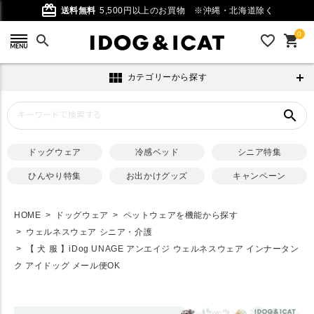
card_giftcard
送料無料
5,500円以上のお買物
※沖縄・北海道除く
0
search
favorite_outline
shopping_cart
view_module
カテゴリーから探す
search
ドッグウェア
冷感ベッド
シニア特集
ひんやり特集
お出かけグッズ
キャンペーン
HOME
ドッグウェア
ペットウェアを機能から探す
ウェルネスウェア シニア・介護
【 犬 服 】iDog UNAGE アンエイジ ウェルネスウェア インナータン
ク アイドッグ メール便OK