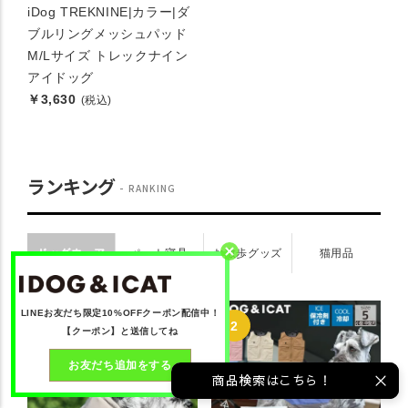
iDog TREKNINE|カラー|ダ
ブルリングメッシュパッド
M/Lサイズ トレックナイン
アイドッグ
￥3,630
(税込)
ランキング
RANKING
ドッグウェア
ペット寝具
お散歩グッズ
猫用品
LINEお友だち限定10%OFFクーポン配信中！
【クーポン】と送信してね
お友だち追加をする
商品検索はこちら！