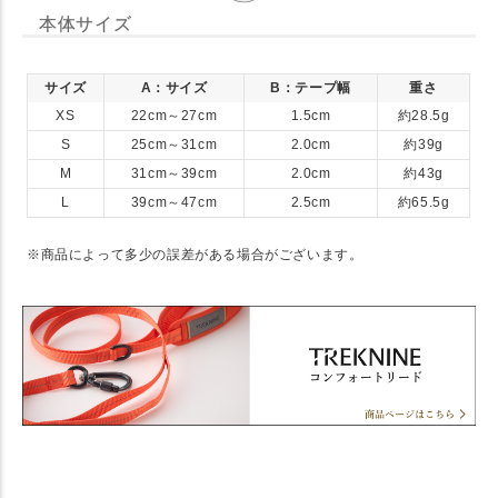
本体サイズ
サイズ
A：サイズ
B：テープ幅
重さ
XS
22cm～27cm
1.5cm
約28.5g
S
25cm～31cm
2.0cm
約39g
M
31cm～39cm
2.0cm
約43g
L
39cm～47cm
2.5cm
約65.5g
※商品によって多少の誤差がある場合がございます。