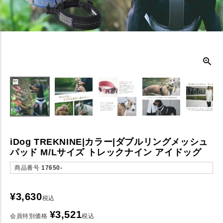
iDog TREKNINE|カラー|ダブルリングメッシュ
パッド M/Lサイズ トレックナイン アイドッグ
商品番号
17650-
¥
3,630
税込
¥
3,521
会員特別価格
税込