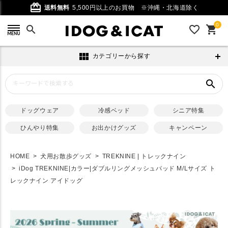
card_giftcard
送料無料
5,500円以上のお買物
※沖縄・北海道除く
0
search
favorite_outline
shopping_cart
view_module
カテゴリーから探す
search
ドッグウェア
冷感ベッド
シニア特集
ひんやり特集
お出かけグッズ
キャンペーン
HOME
犬用お散歩グッズ
TREKNINE | トレックナイン
iDog TREKNINE|カラー|ダブルリングメッシュパッド M/Lサイズ ト
レックナイン アイドッグ