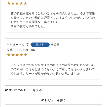
首の負担を減らそうと思いこちらを購入しました。今まで首輪
を使っていたので初めは戸惑っているようでしたが、いつもの
お散歩コースを問題なく歩けました。

装着の仕方も簡単でした。
ららるー
2
非公開
購入者
投稿日
2024/10/06
チワックスでなかなかサイズの合うものが見つけられなかった
のですが，こちらはきつくないようで着せてもちゃんと歩いて
くれます。リードが短かめなのも良いと思いました
すべてのレビューを見る
レビューを書く