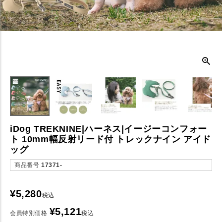
iDog TREKNINE|ハーネス|イージーコンフォー
ト 10mm幅反射リード付 トレックナイン アイド
ッグ
商品番号
17371-
¥
5,280
税込
¥
5,121
会員特別価格
税込