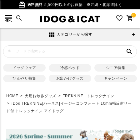
card_giftcard
送料無料
5,500円以上のお買物
※沖縄・北海道除く
0
search
favorite_outline
shopping_cart
view_module
カテゴリーから探す
search
ドッグウェア
冷感ベッド
シニア特集
ひんやり特集
お出かけグッズ
キャンペーン
HOME
犬用お散歩グッズ
TREKNINE | トレックナイン
iDog TREKNINE|ハーネス|イージーコンフォート 10mm幅反射リー
ド付 トレックナイン アイドッグ