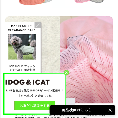
MAX30％OFF!!
CLEARANCE SALE
IDOG ICE HOLD ネ
フィッシ
テックタンク 遮熱
リフレッシングバンダ
ッククーラー 保冷剤
冷剤付
UVカット
ナ
付
,168
【20％OFF】1,760
【20％OFF】2,200
【20％OFF】1,144
)
円(税込み)
円(税込み)
円(税込み)
る
詳しく見る
詳しく見る
詳しく見る
LINEお友だち限定10%OFFクーポン配信中！
【クーポン】と送信してね
お友だち追加をする
商品検索はこちら！