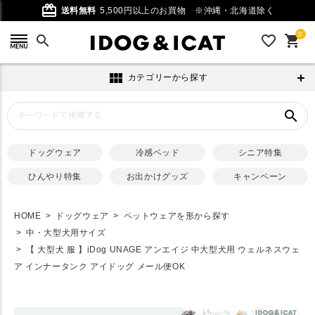
card_giftcard
送料無料
5,500円以上のお買物
※沖縄・北海道除く
0
search
favorite_outline
shopping_cart
view_module
カテゴリーから探す
search
ドッグウェア
冷感ベッド
シニア特集
ひんやり特集
お出かけグッズ
キャンペーン
HOME
ドッグウェア
ペットウェアを形から探す
中・大型犬用サイズ
【 大型犬 服 】iDog UNAGE アンエイジ 中大型犬用 ウェルネスウェ
ア インナータンク アイドッグ メール便OK