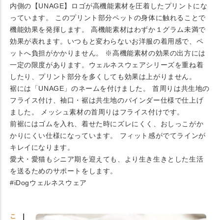
内側の【UNAGE】ロゴが高機能素材を圧着したプリントにな
っています。 このプリント部分ペットの身体に触れることで
機能効果を発揮します。 高機能素材はわずか１グラム未満で
効果が表れます。いつもと変わらないお洋服の着用感で、ペ
ットへ負担がかかりません。 ※高機能素材の効果の出方には
一定の限度があります。ウェルネスウェアシリーズを重ね着
したり、プリント部分を多くしても効果は上がりません。
裾には「UNAGE」のネームを付けました。 首周りは共生地の
フライス付け、袖口・裾は共生地のバインダー仕様で仕上げ
ました。 メッシュ素材の首周りはフライス付けです。
前裾にはゴムを入れ、着せた時にズレにくく、おしっこがか
かりにくい仕様になっています。 フィット感がでてラインが
キレイになります。
愛犬・愛猫もシニア期を迎えても、より生き生きとした生活
を送るためのサポートをします。
#iDogウェルネスウェア