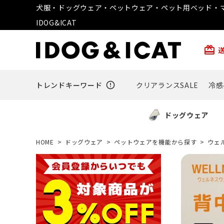
犬服・ドッグウェア・ペットウェア・ペット用ベッド・マ
IDOG&ICAT
card_giftcard
トレンドキーワード
error_outline
クリアランスSALE
冷感
ドッグウェア
HOME
ドッグウェア
ペットウェアを機能から探す
ウェ