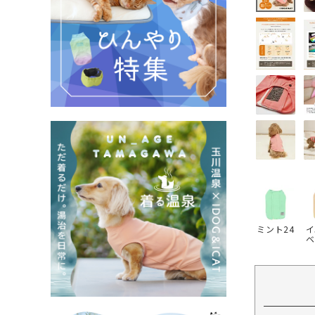
ミント24
イ
ベ