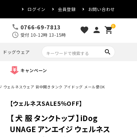
ログイン
会員登録
お問い合わせ
0766-69-7813
call
0
favorite
person
shopping_cart
schedule
受付 10-12時 13-15時
search
ドッグウェア
キャンペーン
ンエイジ ウェルネスウェア 背中開きタンク アイドッグ メール便OK
【ウェルネスSALE5％OFF】
【 犬 服 タンクトップ 】iDog
UNAGE アンエイジ ウェルネス