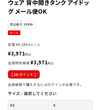
ウェア 背中開きタンク アイドッ
グ メール便OK
商品番号
15893-
セール
定価
¥
4,180
のところ
¥
3,971
税込
¥
3,971
会員特別価格
税込
[
36
ポイント ]
会員価格で購入するにはログインが必要です。
サイズ
選択してください
XS
S