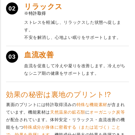
リラックス
02
※特許取得
ストレスを軽減し、リラックスした状態へ促しま
す。
不安を解消し、心地よい眠りをサポートします。
血流改善
03
血流を促進して冷えや凝りを改善します。冷えがち
なシニア期の健康をサポートします。
効果の秘密は裏地のプリント!?
裏面のプリントには特許取得済みの
特殊な機能素材
が含まれ
ています。機能素材は
天然温泉の鉱石類
に
オーガニック炭等
が配合されています。体幹安定・リラックス・血流改善の機
能をもつ
特殊成分が身体に密着する（または近づく）こと
で、効果を発揮します。
機能成分が最大の効果を発揮できる