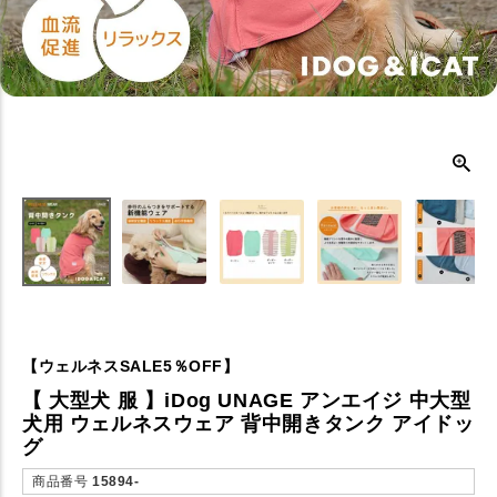
【ウェルネスSALE5％OFF】
【 大型犬 服 】iDog UNAGE アンエイジ 中大型
犬用 ウェルネスウェア 背中開きタンク アイドッ
グ
商品番号
15894-