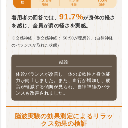
91.7%
着用者の回答では、
が身体の軽さ
を感じ、全員が肩の軽さを実感。
※交感神経・副交感神経： 50:50が理想的。(自律神経
のバランスが取れた状態)
結論
体幹バランスが改善し、体の柔軟性と身体能
力が向上しました。また、血行が増加し、疲
労が軽減する傾向が見られ、自律神経のバラ
ンスも改善されました。
脳波実験の効果測定によるリラッ
クス効果の検証