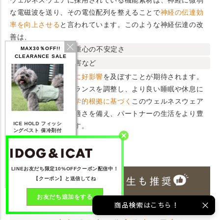
ウェルネスウェアに採用されている機能素材は、神経に微弱
な電磁波を送り、その電位配列を整えることで
神経の伝達効
率を向上させる
と言われています。このような神経伝達の改
善は、
つまずきによる重心の不安定さ
MAX30％OFF!!
CLEARANCE SALE
高齢犬の歩行障害など
身体機能の様々な面に好影響
を及ぼすことが期待されます。
また、自律神経のバランスを調整し、より良い睡眠や休息に
つながる効果も。
科学的根拠に基づく
このウェルネスウェア
は、性能の高さと快適さを備え、パートナーの生活をより豊
IDOG ICE HOLD ネ
 フィッシ
テックタンク 遮熱
リフレッシングバンダ
かにするアイテムです。
ッククーラー 保冷剤
保冷剤付
UVカット
ナ
付
3,168
【20％OFF】1,760
【20％OFF】2,200
【20％OFF】1,144
)
円(税込み)
円(税込み)
円(税込み)
る
詳しく見る
詳しく見る
詳しく見る
LINEお友だち限定10%OFFクーポン配信中！
【クーポン】と送信してね
お友だち追加をする
商品検索はこちら！