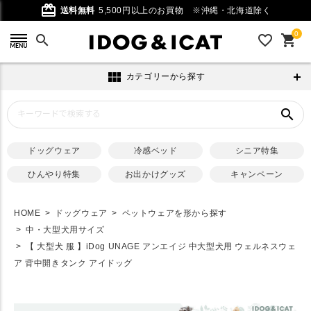
card_giftcard
送料無料
5,500円以上のお買物
※沖縄・北海道除く
0
search
favorite_outline
shopping_cart
view_module
カテゴリーから探す
search
ドッグウェア
冷感ベッド
シニア特集
ひんやり特集
お出かけグッズ
キャンペーン
HOME
ドッグウェア
ペットウェアを形から探す
中・大型犬用サイズ
【 大型犬 服 】iDog UNAGE アンエイジ 中大型犬用 ウェルネスウェ
ア 背中開きタンク アイドッグ