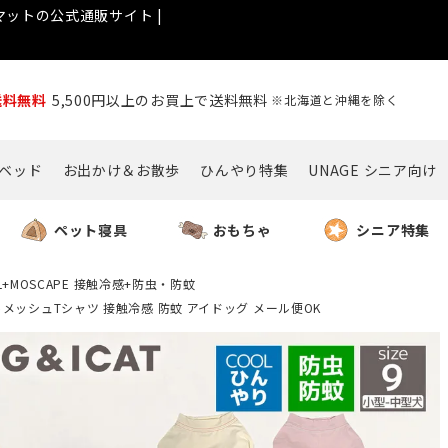
ットの公式通販サイト |
送料無料
5,500円以上のお買上で送料無料
※北海道と沖縄を除く
ベッド
お出かけ＆お散歩
ひんやり特集
UNAGE シニア向け
ペット寝具
おもちゃ
シニア特集
L+MOSCAPE 接触冷感+防虫・防蚊
リントメッシュTシャツ 接触冷感 防蚊 アイドッグ メール便OK