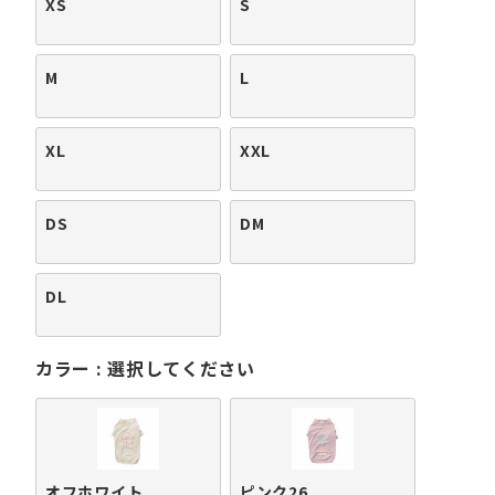
XS
S
M
L
XL
XXL
DS
DM
DL
カラー
選択してください
オフホワイト
ピンク26