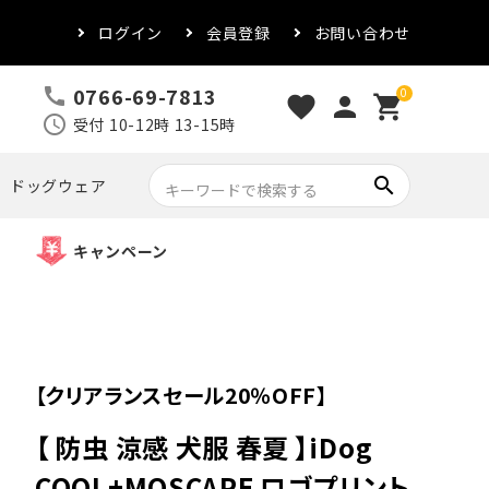
ログイン
会員登録
お問い合わせ
0766-69-7813
call
0
favorite
person
shopping_cart
schedule
受付 10-12時 13-15時
search
ドッグウェア
キャンペーン
【クリアランスセール20％OFF】
【 防虫 涼感 犬服 春夏 】iDog
COOL+MOSCAPE ロゴプリント