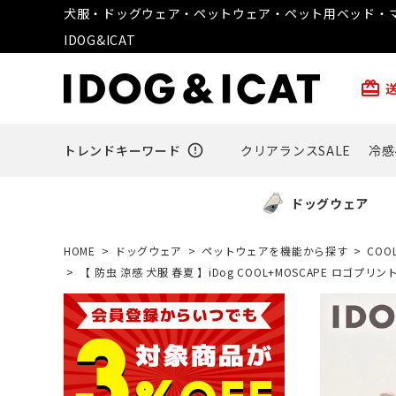
犬服・ドッグウェア・ペットウェア・ペット用ベッド・マ
IDOG&ICAT
card_giftcard
トレンドキーワード
error_outline
クリアランスSALE
冷感
ドッグウェア
HOME
ドッグウェア
ペットウェアを機能から探す
COO
【 防虫 涼感 犬服 春夏 】iDog COOL+MOSCAPE ロゴプ