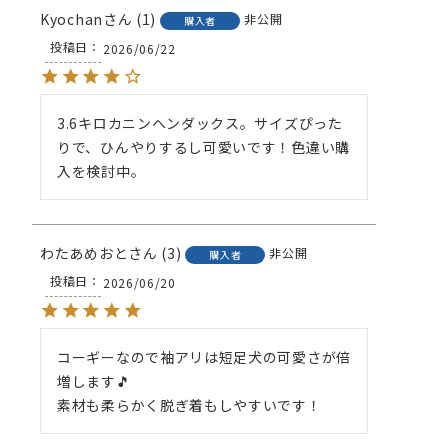
Kyochan
1
非公開
購入者
投稿日
2026/06/22
3.6キロカニンヘンダックス。サイズぴった
りで、ひんやりするし可愛いです！色違い購
入を検討中。
わたあめおと
3
非公開
購入者
投稿日
2026/06/20
コーギーなので袖アリは短足犬の可愛さが倍
増します🎵

素材も柔らかく脱ぎ着もしやすいです！