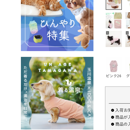
ピンク26
グ
入荷お
商品が
商品の