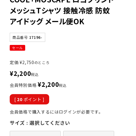
メッシュTシャツ 接触冷感 防蚊
アイドッグ メール便OK
商品番号
17196-
セール
定価
¥
2,750
のところ
¥
2,200
税込
¥
2,200
会員特別価格
税込
[
20
ポイント ]
会員価格で購入するにはログインが必要です。
サイズ
選択してください