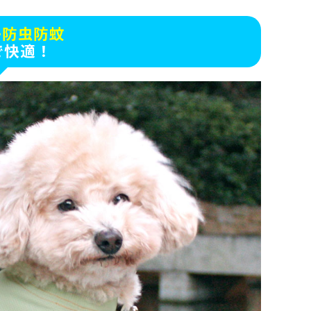
+防虫防蚊
で快適！