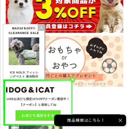
MAX30％OFF!!
CLEARANCE SALE
IDOG ICE HOLD ネ
 フィッシ
テックタンク 遮熱
リフレッシングバンダ
ッククーラー 保冷剤
保冷剤付
UVカット
ナ
付
,168
【20％OFF】1,760
【20％OFF】2,200
【20％OFF】1,144
)
円(税込み)
円(税込み)
円(税込み)
る
詳しく見る
詳しく見る
詳しく見る
LINEお友だち限定10%OFFクーポン配信中！
最近チェックした商品
【クーポン】と送信してね
お友だち追加をする
商品検索はこちら！