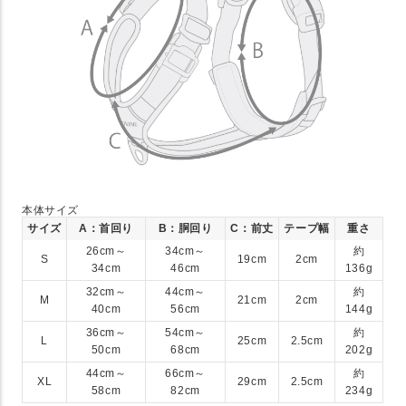
本体サイズ
サイズ
A：首回り
B：胴回り
C：前丈
テープ幅
重さ
26cm～
34cm～
約
S
19cm
2cm
34cm
46cm
136g
32cm～
44cm～
約
M
21cm
2cm
40cm
56cm
144g
36cm～
54cm～
約
L
25cm
2.5cm
50cm
68cm
202g
44cm～
66cm～
約
XL
29cm
2.5cm
58cm
82cm
234g