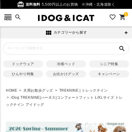
card_giftcard
送料無料
5,500円以上のお買物
※沖縄・北海道除く
0
search
favorite_outline
shopping_cart
view_module
カテゴリーから探す
search
ドッグウェア
冷感ベッド
シニア特集
ひんやり特集
お出かけグッズ
キャンペーン
HOME
犬用お散歩グッズ
TREKNINE | トレックナイン
iDog TREKNINE|ハーネス|コンフォートフィット L/XLサイズ トレ
ックナイン アイドッグ