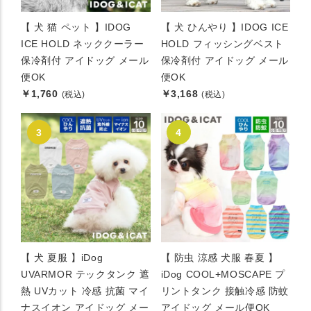
【 犬 猫 ペット 】IDOG
【 犬 ひんやり 】IDOG ICE
ICE HOLD ネッククーラー
HOLD フィッシングベスト
保冷剤付 アイドッグ メール
保冷剤付 アイドッグ メール
便OK
便OK
￥1,760
￥3,168
(税込)
(税込)
【 犬 夏服 】iDog
【 防虫 涼感 犬服 春夏 】
UVARMOR テックタンク 遮
iDog COOL+MOSCAPE プ
熱 UVカット 冷感 抗菌 マイ
リントタンク 接触冷感 防蚊
ナスイオン アイドッグ メー
アイドッグ メール便OK