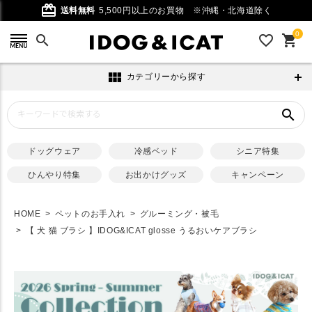
card_giftcard
送料無料
5,500円以上のお買物
※沖縄・北海道除く
0
search
favorite_outline
shopping_cart
view_module
カテゴリーから探す
search
ドッグウェア
冷感ベッド
シニア特集
ひんやり特集
お出かけグッズ
キャンペーン
HOME
ペットのお手入れ
グルーミング・被毛
【 犬 猫 ブラシ 】IDOG&ICAT glosse うるおいケアブラシ