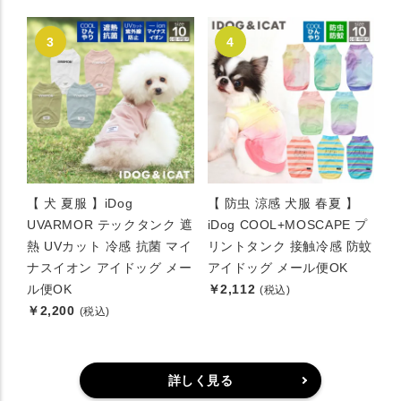
【 犬 夏服 】iDog
【 防虫 涼感 犬服 春夏 】
UVARMOR テックタンク 遮
iDog COOL+MOSCAPE プ
熱 UVカット 冷感 抗菌 マイ
リントタンク 接触冷感 防蚊
ナスイオン アイドッグ メー
アイドッグ メール便OK
ル便OK
￥2,112
(税込)
￥2,200
(税込)
詳しく見る