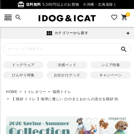
card_giftcard
送料無料
5,500円以上のお買物
※沖縄・北海道除く
0
search
favorite_outline
shopping_cart
view_module
カテゴリーから探す
search
ドッグウェア
冷感ベッド
シニア特集
ひんやり特集
お出かけグッズ
キャンペーン
HOME
トイレタリー
猫用トイレ
【 猫砂 トイレ 】地球に優しい ひのきとおからの流せる猫砂 8L