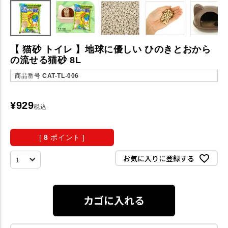
【 猫砂 トイレ 】地球に優しい ひのきとおから
の流せる猫砂 8L
商品番号
CAT-TL-006
¥
929
税込
[
8
ポイント ]
お気に入りに登録する
カゴに入れる