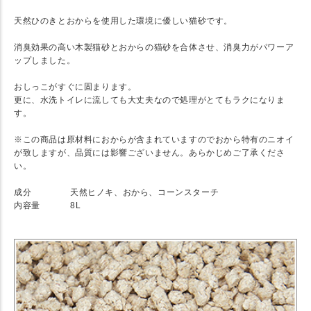
天然ひのきとおからを使用した環境に優しい猫砂です。
消臭効果の高い木製猫砂とおからの猫砂を合体させ、消臭力がパワーア
ップしました。
おしっこがすぐに固まります。
更に、水洗トイレに流しても大丈夫なので処理がとてもラクになりま
す。
※この商品は原材料におからが含まれていますのでおから特有のニオイ
が致しますが、品質には影響ございません。あらかじめご了承くださ
い。
★ SPEC
成分
天然ヒノキ、おから、コーンスターチ
内容量
8L
★ Detail