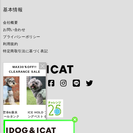
基本情報
会社概要
お問い合わせ
プライバシーポリシー
利用規約
特定商取引法に基づく表記
MAX30％OFF!!
CLEARANCE SALE
IDOG ICE HOLD ネ
水
ICE HOLD フィッシ
テックタンク 遮熱
リ
ッククーラー 保冷剤
ンク
ングベスト 保冷剤付
UVカット
付
10
【20％OFF】3,168
【20％OFF】1,760
【20％OFF】2,200
【2
円(税込み)
円(税込み)
円(税込み)