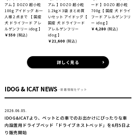
アム 】DOZO 超小粒
アム 】DOZO 超小粒
ード 】DOZO 超小粒
100g アイドッグ お一
1.2kg×3袋 まとめ買
700g【 国産 犬 ドライ
人様２点まで 【 国産
いセット アイドッグ【
フード アレルゲンフリ
犬 ドライフード アレ
国産 犬 ドライフード
ー idog 】
ルゲンフリー idog 】
アレルゲンフリー
￥4,280
(税込)
￥550
(税込)
idog 】
￥21,600
(税込)
詳しく見る
IDOG & ICAT NEWS
新着情報をゲット
2026.06.05.
IDOG&ICATより、ペットとの車でのお出かけにぴったりな車
内設置用ドライブベッド「ドライブネストベッド」を6月5日よ
り販売開始