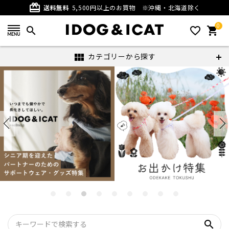
card_giftcard
送料無料
5,500円以上のお買物
※沖縄・北海道除く
0
search
favorite_outline
shopping_cart
カテゴリーから探す
view_module
search