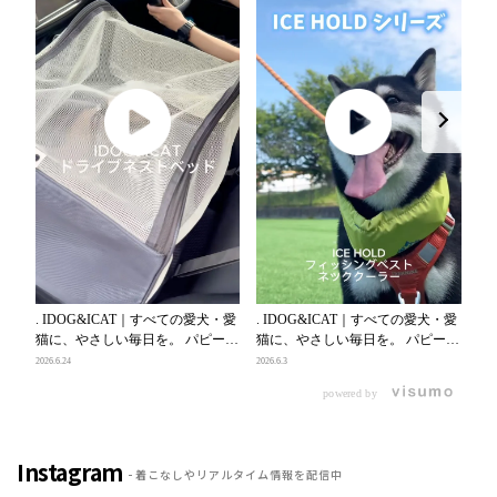
. IDOG&ICAT｜すべての愛犬・愛
猫
ら
2026
テ
ッ
性
よ
日
. IDOG&ICAT｜すべての愛犬・愛
. IDOG&ICAT｜すべての愛犬・愛
緒
猫に、やさしい毎日を。 パピーか
猫に、やさしい毎日を。 パピーか
守ろう！ 
らシニア犬まで、成長やライフス
らシニア犬まで、成長やライフス
た
2026.6.3
2026.6.24
テージに寄り添う犬服・ペットグ
テージに寄り添う犬服・ペットグ
線
powered by
ッズ。 快適性・機能性・デザイン
ッズ。 快適性・機能性・デザイン
て
性を兼ね備えた、ペット愛好家に
性を兼ね備えた、ペット愛好家に
頭
よるオリジナルブランドです。 .
よるオリジナルブランドです。 .
商
＼本気の猛暑対策！🔥／ 保冷剤で
見える安心、包まれる快適 愛犬と
つ
Instagram
着こなしやリアルタイム情報を配信中
キンキンに冷やす「ICE HOLD」
ゆったり走れるドライブベッド 愛
ふ