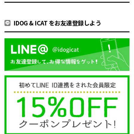
シリーズ🐶✨ カチカチに凍らせた
犬との車でのお出かけにぴったり
し
保冷剤をポケットに入れて、 愛犬
な、車内設置用ドライブベッドで
さ
のカラダをダイレクトに冷やす最
す。 メッシュに覆われているた
ナ
強の夏ギアです。 動画では、シー
め、ファスナーを閉めた状態でも
用
IDOG & ICAT をお友達登録しよう
ンに合わせて選べる2つの単品ス
中の様子がしっかり見えて安心。
な
タイルをご紹介中🎥👇 🎽 ① ICE
落ち着きのない子や子犬、ネコち
そう！ もち
HOLD フィッシングベスト ・背中
ゃんにもおすすめです。 ☑︎ 視界
リ
全体を広範囲にカバーして効率よ
がしっかり確保できるメッシュの
ひ
く冷却！ ・ギア感のある本格デザ
カバー ☑︎ 7ヶ所のポケットで収納
ジ
インでお出かけにも映える一着✨
緑抜群 ☑︎ 取り外し可能なクッシ
併
🧣 ② ICE HOLD ネッククーラー
ョンベッド ☑︎ そのままキャリー
首
・太い血管が通る「首元」をピン
バッグとして持ち出しＯＫ 助手席
お
ポイント冷却！ ・サッと着けられ
を愛犬の特等席に。 商品番
に
て、手持ちのウェアと合わせても
号/17944- 商品名/iDog 日よけメッ
ムです。 商
◎ 今年の猛暑も、ひんやりギアで
シュスヌード 接触冷感 2,530円(税
名
愛犬と一緒に全力で楽しもう！🐾
込) ■モデル こつぶ(チワワ) 2.4kg
接触冷
☀️ 商品番号/17242- 商品名/ICE
▶ご購入・詳細は @idogicat プロ
ミ
HOLD フィッシングベスト 保冷剤
フィールリンクから
用
付 3,960円(税込) 商品番号/17164-
★IDOG&ICAT（アイドッグ アン
イズ着用
商品名/ICE HOLD ネッククーラー
ド アイキャット） FOR A HAPPY
@
保冷剤付 2,200円(税込) ■モデル グ
LIFE WITH OUR PARTNERS! ペッ
★
ミ(トイプー) 2.8kg ベストM/ネ
トとオーナー様のより幸せな生活
ド 
ックSサイズ着用 ダンケ(ダック
のために… 愛犬への深い愛情と機
LI
ス) 4.6kg ベストM/ネックMサ
能性を融合したドッグウェア・ペ
ト
イズ着用 こなつ(柴犬) 9kg ネ
ット用品ブランドです。 オシャレ
の