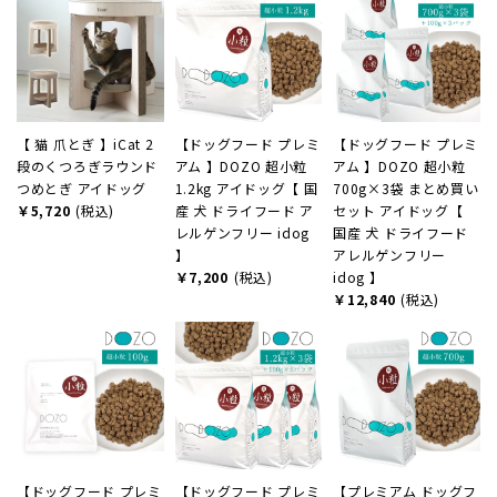
【 猫 爪とぎ 】iCat 2
【ドッグフード プレミ
【ドッグフード プレミ
段のくつろぎラウンド
アム 】DOZO 超小粒
アム 】DOZO 超小粒
つめとぎ アイドッグ
1.2kg アイドッグ【 国
700g×3袋 まとめ買い
￥5,720
(税込)
産 犬 ドライフード ア
セット アイドッグ【
レルゲンフリー idog
国産 犬 ドライフード
】
アレルゲンフリー
￥7,200
(税込)
idog 】
￥12,840
(税込)
【ドッグフード プレミ
【ドッグフード プレミ
【プレミアム ドッグフ