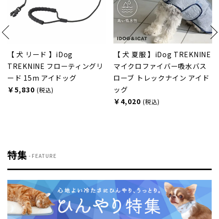
【 犬 夏服 】iDog TREKNINE
【 防虫 涼感 犬服 春夏 】iD
ングリ
マイクロファイバー吸水バス
COOL+MOSCAPE プリン
ローブ トレックナイン アイド
ンク 接触冷感 防蚊 アイド
ッグ
メール便OK
￥4,020
￥2,112
(税込)
(税込)
特集
FEATURE