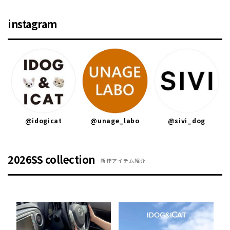
instagram
@idogicat
@unage_labo
@sivi_dog
2026SS collection
新作アイテム紹介