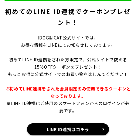
ックMサイズ着用 ▶ご購入・詳細
なペットアパレル、健康をサポー
能
は @idogicat プロフィールリンク
トするウェルネスウェア、 フィッ
ッ
初めてのLINE ID連携でクーポンプレゼ
から ★IDOG&ICAT（アイドッグ
ト性を追求したハーネスなどが人
な
アンド アイキャット） FOR A
気。 生地選定からパターンまで、
ト
ント！
HAPPY LIFE WITH OUR
こだわり抜いた「ものづくり」の
ト
PARTNERS! ペットとオーナー様
精神が宿る商品をお届けします。
気
のより幸せな生活のために… 愛犬
IDOG＆ICAT｜株式会社ゼフィー
こ
IDOG&ICAT公式サイトでは、
への深い愛情と機能性を融合した
ル（富山） ドッグウェア・犬用ハ
精
お得な情報をLINEにてお知らせしております。
ドッグウェア・ペット用品ブラン
ーネス・ペットベッド・キャリー
ドです。 オシャレなペットアパレ
バッグ・犬のおもちゃ・ シニア犬
ル、健康をサポートするウェルネ
用ケアアイテムなど、愛犬との暮
初めてLINE ID連携をされた方限定で、公式サイトで使える
スウェア、 フィット性を追求した
らしをサポートするオリジナル商
15％OFFクーポンをプレゼント！
ハーネスなどが人気。 生地選定か
品を企画・製造・販売していま
らパターンまで、こだわり抜いた
す。 #犬の服iDog #犬服 #イヌゴノ
もっとお得に公式サイトでのお買い物を楽しんでください！
「ものづくり」の精神が宿る商品
ミクス #キャリーバッグ #idogicat #
をお届けします。 IDOG＆ICAT｜
ドライブベッド
※初めてLINE連携をされた会員限定のみ使用できるクーポンと
株式会社ゼフィール（富山） ドッ
グウェア・犬用ハーネス・ペット
なっております。
ベッド・キャリーバッグ・犬のお
※LINE ID連携はご使用のスマートフォンからのログインが必
もちゃ・ シニア犬用ケアアイテム
要です。
など、愛犬との暮らしをサポート
するオリジナル商品を企画・製
造・販売しています。 #idogicat #
犬の服 #イヌゴノミクス #犬の暑
LINE ID連携はコチラ
さ対策 #保冷剤