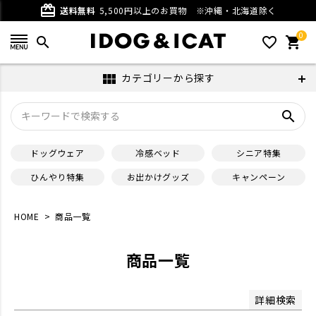
ベージュ
グレー
card_giftcard
送料無料
5,500円以上のお買物
※沖縄・北海道除く
パープル
ブラウン
0
ホワイト
ブラック
search
favorite_outline
shopping_cart
在庫なし商品
カテゴリーから探す
view_module
在庫なし商品を表示しない
search
サイズ
ドッグウェア
冷感ベッド
シニア特集
並び順
ひんやり特集
お出かけグッズ
キャンペーン
新着順
登録順
価格が安い順
価格が高い順
HOME
商品一覧
優先度順
レビュー順
キーワードヒット順
商品一覧
検索
詳細検索