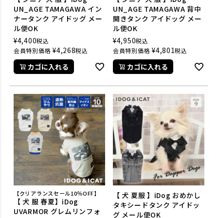
UN_AGE TAMAGAWA イン
UN_AGE TAMAGAWA 背中
ナータンク アイドッグ メー
開きタンク アイドッグ メー
ル便OK
ル便OK
¥
4,400
¥
4,950
税込
税込
¥
4,268
¥
4,801
会員特別価格
税込
会員特別価格
税込
カゴに入れる
カゴに入れる
【クリアランスセール10％OFF】
【 犬 夏服 】iDog おめかし
【 犬 服 春夏】iDog
タキシードタンク アイドッ
UVARMOR グレムリンフォ
グ メール便OK