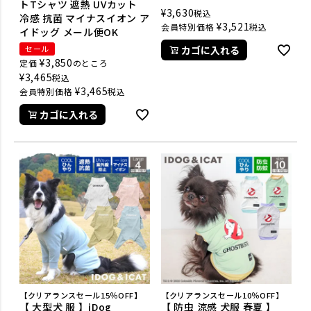
トTシャツ 遮熱 UVカット
¥
3,630
税込
冷感 抗菌 マイナスイオン ア
¥
3,521
会員特別価格
税込
イドッグ メール便OK
セール
カゴに入れる
¥
3,850
定価
のところ
¥
3,465
税込
¥
3,465
会員特別価格
税込
カゴに入れる
【クリアランスセール15％OFF】
【クリアランスセール10％OFF】
【 大型犬 服 】iDog
【 防虫 涼感 犬服 春夏 】