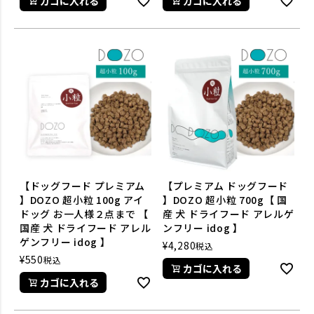
カゴに入れる
カゴに入れる
【ドッグフード プレミアム
【プレミアム ドッグフード
】DOZO 超小粒 100g アイ
】DOZO 超小粒 700g【 国
ドッグ お一人様２点まで 【
産 犬 ドライフード アレルゲ
国産 犬 ドライフード アレル
ンフリー idog 】
ゲンフリー idog 】
¥
4,280
税込
¥
550
税込
カゴに入れる
カゴに入れる