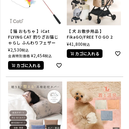
【 猫 おもちゃ 】iCat
【 犬 お散歩用品 】
FLYING CAT 釣りざお猫じ
FikaGO/FREE TO GO 2
ゃらし ふんわりフェザー
¥
41,800
税込
¥
2,530
税込
カゴに入れる
¥
2,454
会員特別価格
税込
カゴに入れる