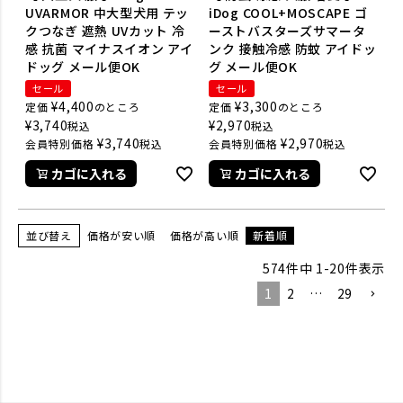
UVARMOR 中大型犬用 テッ
iDog COOL+MOSCAPE ゴ
クつなぎ 遮熱 UVカット 冷
ーストバスターズサマータ
感 抗菌 マイナスイオン アイ
ンク 接触冷感 防蚊 アイドッ
ドッグ メール便OK
グ メール便OK
セール
セール
¥
4,400
¥
3,300
定価
のところ
定価
のところ
¥
3,740
¥
2,970
税込
税込
¥
3,740
¥
2,970
会員特別価格
税込
会員特別価格
税込
カゴに入れる
カゴに入れる
並び替え
価格が安い順
価格が高い順
新着順
574
件中
1
-
20
件表示
1
2
…
29