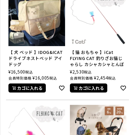
【 犬 ベッド 】IDOG&ICAT
【 猫 おもちゃ 】iCat
ドライブネストベッド アイ
FLYING CAT 釣りざお猫じ
ドッグ
ゃらし カシャカシャとんぼ
¥
16,500
¥
2,530
税込
税込
¥
16,005
¥
2,454
会員特別価格
税込
会員特別価格
税込
カゴに入れる
カゴに入れる