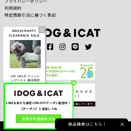
プライバシーポリシー
利用規約
特定商取引法に基づく表記
MAX30％OFF!!
CLEARANCE SALE
IDOG ICE HOLD ネ
ICE HOLD フィッシ
テックタンク 遮熱
リフレッシ
ッククーラー 保冷剤
ングベスト 保冷剤付
UVカット
ダ
付
【20％OFF】3,168
【20％OFF】1,760
【20％OFF】2,200
【20％OFF
円(税込み)
円(税込み)
円(税込み)
円(税込
LINEお友だち限定10%OFFクーポン配信中！
詳しく見る
詳しく見る
詳しく見る
詳しく
【クーポン】と送信してね
お友だち追加をする
商品検索はこちら！
©2021 株式会社ゼフィール All rights reserved.