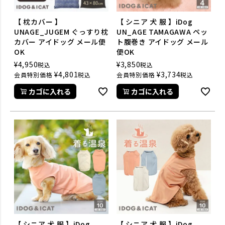
【 枕カバー 】
【 シニア 犬 服 】iDog
UNAGE_JUGEM ぐっすり枕
UN_AGE TAMAGAWA ペッ
カバー アイドッグ メール便
ト腹巻き アイドッグ メール
OK
便OK
¥
4,950
¥
3,850
税込
税込
¥
4,801
¥
3,734
会員特別価格
税込
会員特別価格
税込
カゴに入れる
カゴに入れる
【 シニア 犬 服 】iDog
【 シニア 犬 服 】iDog