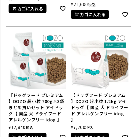
¥
21,600
税込
カゴに入れる
カゴに入れる
【ドッグフード プレミアム
【ドッグフード プレミアム
】DOZO 超小粒 700g×3袋
】DOZO 超小粒 1.2kg アイ
まとめ買いセット アイドッ
ドッグ【 国産 犬 ドライフー
グ【 国産 犬 ドライフード
ド アレルゲンフリー idog
アレルゲンフリー idog 】
】
¥
12,840
¥
7,200
税込
税込