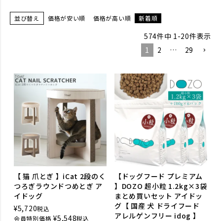
並び替え
価格が安い順
価格が高い順
新着順
574
件中
1
-
20
件表示
1
2
…
29
【 猫 爪とぎ 】iCat 2段のく
【ドッグフード プレミアム
つろぎラウンドつめとぎ ア
】DOZO 超小粒 1.2kg×3袋
イドッグ
まとめ買いセット アイドッ
グ【 国産 犬 ドライフード
¥
5,720
税込
アレルゲンフリー idog 】
¥
5,548
会員特別価格
税込