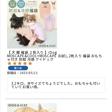
【 犬 服 福袋 ２枚入り 】iDog
MOSCAPE&COOL+MOSCAPE お試し2枚入り 福袋 おもち
ゃ付き 防蚊 冷感 アイドッグ
購入者
投稿日
2025/05/11
3.2キロ、Mサイズでちょうどでした。おもちゃも付い
ていてお買い得。