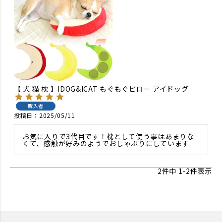
【 犬 猫 枕 】IDOG&ICAT もぐもぐピロー アイドッグ
購入者
投稿日
2025/05/11
お気に入りで3代目です！枕として使う事はあまりな
くて、感触が好みのようでおしゃぶりにしています
2
件中
1
-
2
件表示