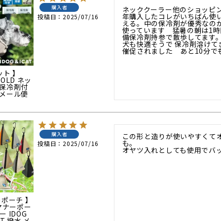
購入者
ネッククーラー他のショッピ
年購入したコレがいちばん使
投稿日
2025/07/16
える。中の保冷剤が優秀なの
使っています　猛暑の朝は1時
備保冷剤持参で散歩してます。
犬も快適そうで 保冷剤溶けて
催促されました　あと10分で
ット 】
 HOLD ネッ
 保冷剤付
 メール便
購入者
この形と造りが使いやすくて
も。

投稿日
2025/07/16
オヤツ入れとしても使用でバ
ーポーチ 】
角マナーポー
 IDOG
NT 撥水 メ