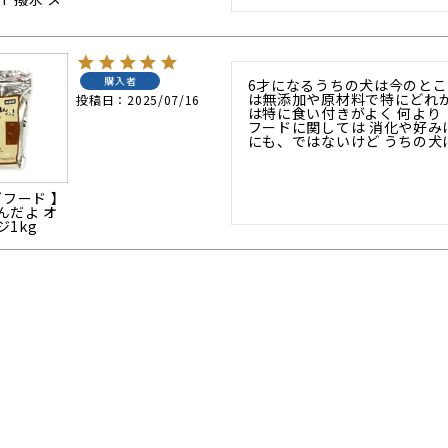
購入者
6才になるうちの犬は今のと
は無添加や原材料で特にどれ
投稿日
2025/07/16
は特に食い付きがよく 何より
フードに関しては 消化や好み
にも、ではないけど うちの犬
グフード 】
んだよ オ
1kg