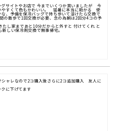
ングサイトやお店で 今までいくつか買いましたが　今
いやすくて色もかわいい。　猛暑に本当に助かる　使
かな、予備を保冷バッグで持ち歩いて溶けたら交換で
間の散歩で1回交換が必要、念の為朝は2回分4コの予


きたし家まであと10分だからと外すと 付けてくれ と
も新しい保冷剤交換で無事帰宅。
オシャレなので2コ購入後さらに2コ追加購入　友人に
ックに下げてます