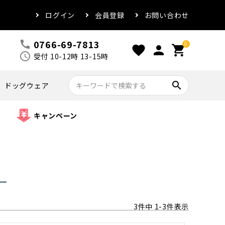
ログイン
会員登録
お問い合わせ
0766-69-7813
call
0
favorite
person
shopping_cart
schedule
受付 10-12時 13-15時
search
ドッグウェア
キャンペーン
ー
3
件中
1
-
3
件表示