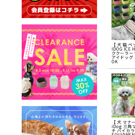
【 犬 猫 ペ
IDOG ICE
ククーラー
アイドッグ
OK
【 犬 マナ
iDog 三
チ バイカラー
EQUIPME