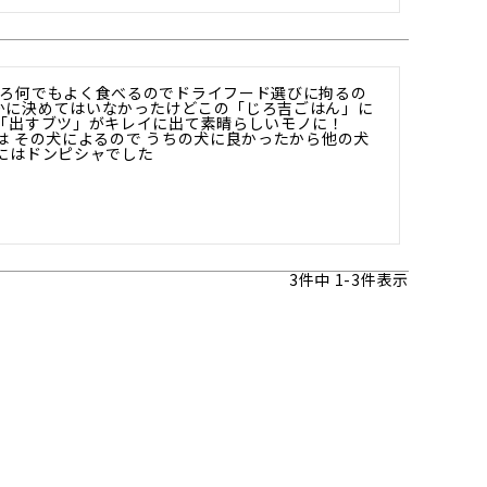
ころ何でもよく食べるのでドライフード選びに拘るの
かに決めてはいなかったけどこの「じろ吉ごはん」に
「出すブツ」がキレイに出て素晴らしいモノに！

は その犬によるので うちの犬に良かったから他の犬
にはドンピシャでした
3
件中
1
-
3
件表示