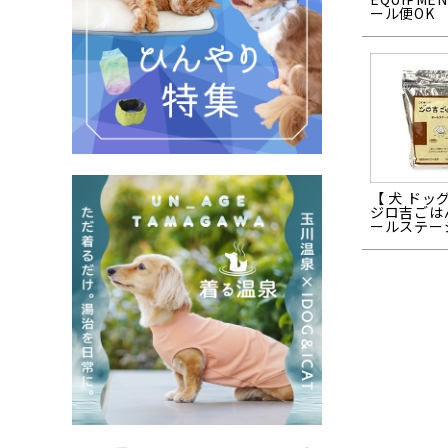
ール便OK
【 犬 ドッ
ジロ吉ごは
ールステージ