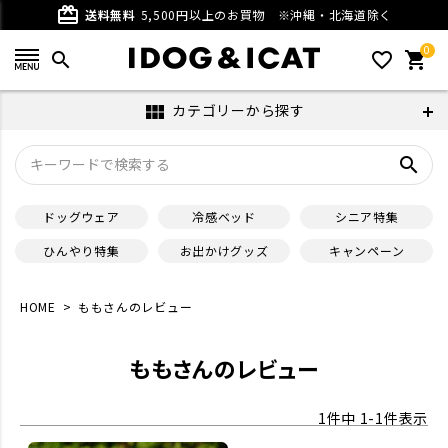
card_giftcard
送料無料
5,500円以上のお買物
※沖縄・北海道除く
0
search
favorite_outline
shopping_cart
カテゴリーから探す
view_module
search
ドッグウェア
冷感ベッド
シニア特集
ひんやり特集
お出かけグッズ
キャンペーン
HOME
ももさんのレビュー
ももさんのレビュー
1
件中
1
-
1
件表示