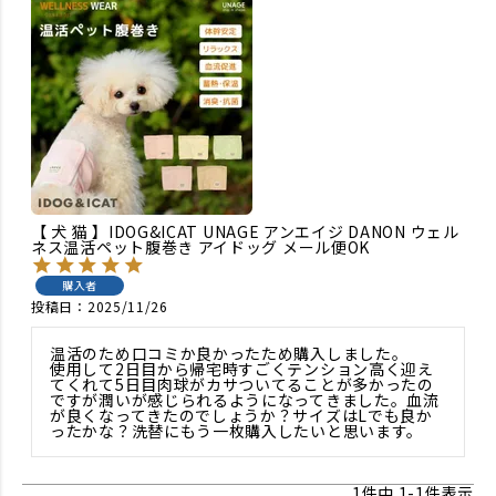
【 犬 猫 】IDOG&ICAT UNAGE アンエイジ DANON ウェル
ネス温活ペット腹巻き アイドッグ メール便OK
購入者
投稿日
2025/11/26
温活のため口コミか良かったため購入しました。

使用して2日目から帰宅時すごくテンション高く迎え
てくれて5日目肉球がカサついてることが多かったの
ですが潤いが感じられるようになってきました。血流
が良くなってきたのでしょうか？サイズはLでも良か
1
件中
1
-
1
件表示