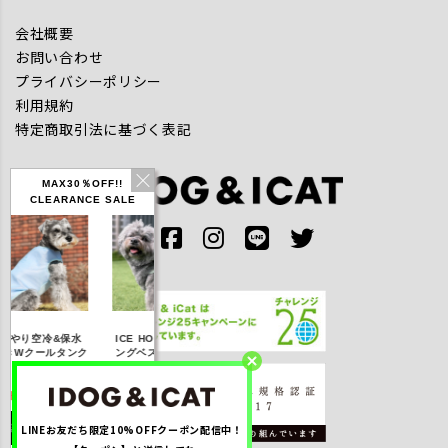
会社概要
お問い合わせ
プライバシーポリシー
利用規約
特定商取引法に基づく表記
MAX30％OFF!!
CLEARANCE SALE
IDOG ICE HOLD ネ
やり空冷&保水
ICE HOLD フィッシ
テックタンク 
ッククーラー 保冷剤
きWクールタンク
ングベスト 保冷剤付
UVカット
付
％OFF】2,310
【20％OFF】3,168
【20％OFF】1,760
【20％OFF】2,
円(税込み)
円(税込み)
円(税込み)
円(税込み)
LINEお友だち限定10%OFFクーポン配信中！
詳しく見る
詳しく見る
詳しく見る
詳しく見る