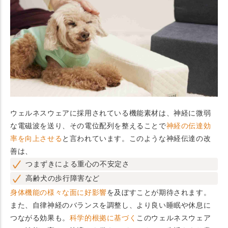
ウェルネスウェアに採用されている機能素材は、神経に微弱
な電磁波を送り、その電位配列を整えることで
神経の伝達効
率を向上させる
と言われています。このような神経伝達の改
善は、
つまずきによる重心の不安定さ
高齢犬の歩行障害など
身体機能の様々な面に好影響
を及ぼすことが期待されます。
また、自律神経のバランスを調整し、より良い睡眠や休息に
つながる効果も。
科学的根拠に基づく
このウェルネスウェア