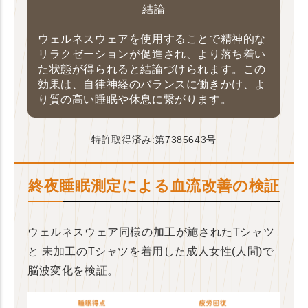
結論
ウェルネスウェアを使用することで精神的な
リラクゼーションが促進され、より落ち着い
た状態が得られると結論づけられます。この
効果は、自律神経のバランスに働きかけ、よ
り質の高い睡眠や休息に繋がります。
特許取得済み:第7385643号
終夜睡眠測定による血流改善の検証
ウェルネスウェア同様の加工が施されたTシャツ
と
未加工のTシャツを着用した成人女性(人間)で
脳波変化を検証。