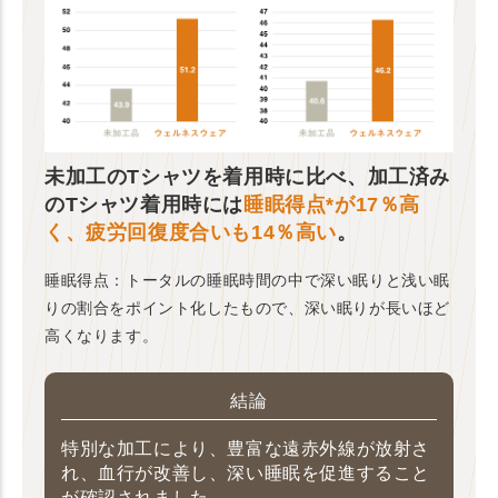
未加工のTシャツを着用時に比べ、加工済み
のTシャツ着用時には
睡眠得点*が17％高
く、疲労回復度合いも14％高い
。
睡眠得点：トータルの睡眠時間の中で深い眠りと浅い眠
りの割合をポイント化したもので、深い眠りが長いほど
高くなります。
結論
特別な加工により、豊富な遠赤外線が放射さ
れ、血行が改善し、深い睡眠を促進すること
が確認されました。