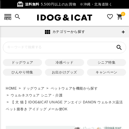
card_giftcard
送料無料
5,500円以上のお買物
※沖縄・北海道除く
0
search
favorite_outline
shopping_cart
view_module
カテゴリーから探す
search
ドッグウェア
冷感ベッド
シニア特集
ひんやり特集
お出かけグッズ
キャンペーン
HOME
ドッグウェア
ペットウェアを機能から探す
ウェルネスウェア シニア・介護
【 犬 猫 】IDOG&ICAT UNAGE アンエイジ DANON ウェルネス温活
ペット腹巻き アイドッグ メール便OK