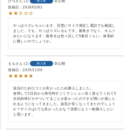
ひろ
1
非公開
購入者
投稿日
2026/02/01
やっぱりズレちゃいます。完璧にサイズ測定し電話でも確認し
ました。でも、やっぱりズレるんです。腹巻きでなく、オムツ
みたいになります。腹巻きは色々試して5着目くらい。体系的
に難しいのでしょうか。
もも
1
非公開
購入者
投稿日
2025/11/26
温活のため口コミか良かったため購入しました。

使用して2日目から帰宅時すごくテンション高く迎えてくれて5
日目肉球がカサついてることが多かったのですが潤いが感じら
れるようになってきました。血流が良くなってきたのでしょう
か？サイズはLでも良かったかな？洗替にもう一枚購入したい