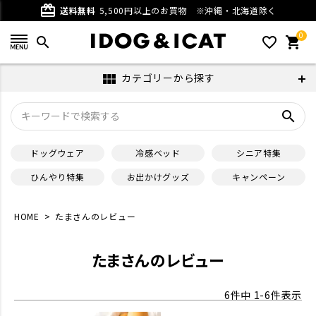
card_giftcard
送料無料
5,500円以上のお買物
※沖縄・北海道除く
0
search
favorite_outline
shopping_cart
カテゴリーから探す
view_module
search
ドッグウェア
冷感ベッド
シニア特集
ひんやり特集
お出かけグッズ
キャンペーン
HOME
たまさんのレビュー
たまさんのレビュー
6
件中
1
-
6
件表示