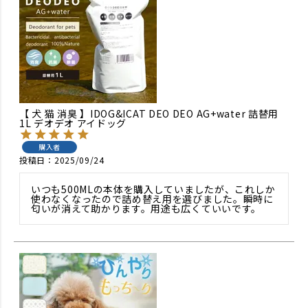
【 犬 猫 消臭 】IDOG&ICAT DEO DEO AG+water 詰替用
1L デオデオ アイドッグ
購入者
投稿日
2025/09/24
いつも500MLの本体を購入していましたが、これしか
使わなくなったので詰め替え用を選びました。瞬時に
匂いが消えて助かります。用途も広くていいです。