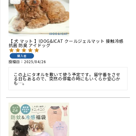
【 犬 マット 】IDOG&ICAT クールジェルマット 接触冷感
抗菌 防臭 アイドッグ
購入者
投稿日
2025/04/26
この上にタオルを敷いて使う予定です。留守番をさせ
る日もあるので、突然の停電の時にもいくらか安心か
も…。