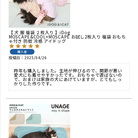
【 犬 服 福袋 ２枚入り 】iDog
MOSCAPE&COOL+MOSCAPE お試し2枚入り 福袋 おもち
ゃ付き 防蚊 冷感 アイドッグ
購入者
投稿日
2025/04/26
昨年も購入しました。生地が伸びるので、関節が悪い
愛犬にも着せやすかったです。おもちゃで遊ばないの
で、おまけは家族の犬にあげていますが、とてもしっ
かりした作りです。