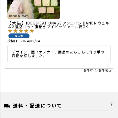
【 犬 猫 】IDOG&ICAT UNAGE アンエイジ DANON ウェル
ネス温活ペット腹巻き アイドッグ メール便OK
購入者
投稿日
2024/08/04
デザイン、面ファスナー、商品のあちこちに作り手の
愛情を感じました。
6
件中
1
-
6
件表示
送料・配送について
local_shipping