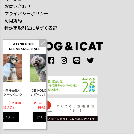
お問い合わせ
プライバシーポリシー
利用規約
特定商取引法に基づく表記
MAX30％OFF!!
CLEARANCE SALE
IDOG ICE HOLD ネ
空冷&保水
ICE HOLD フィッシ
テックタンク 遮熱
ッククーラー 保冷剤
クールタンク
ングベスト 保冷剤付
UVカット
付
FF】2,310
【20％OFF】3,168
【20％OFF】1,760
【20％OFF】2,200
税込み)
円(税込み)
円(税込み)
円(税込み)
く見る
詳しく見る
詳しく見る
詳しく見る