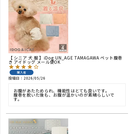
【 シニア 犬 服 】iDog UN_AGE TAMAGAWA ペット腹巻
き アイドッグ メール便OK
購入者
投稿日
2026/05/26
お腹があたためられ、機能性はとても良いです。

腹巻を脱いた後も、お腹が温かいのが素晴らしいで