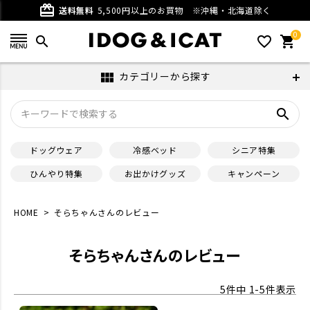
card_giftcard
送料無料
5,500円以上のお買物
※沖縄・北海道除く
0
search
favorite_outline
shopping_cart
カテゴリーから探す
view_module
search
ドッグウェア
冷感ベッド
シニア特集
ひんやり特集
お出かけグッズ
キャンペーン
HOME
そらちゃんさんのレビュー
そらちゃんさんのレビュー
5
件中
1
-
5
件表示