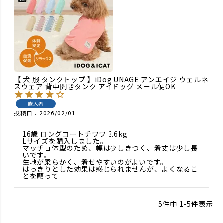
【 犬 服 タンクトップ 】iDog UNAGE アンエイジ ウェルネ
スウェア 背中開きタンク アイドッグ メール便OK
購入者
投稿日
2026/02/01
16歳 ロングコートチワワ 3.6kg

Lサイズを購入しました。

マッチョ体型のため、幅は少しきつく、着丈は少し長
いです。

生地が柔らかく、着せやすいのがよいです。

はっきりとした効果は感じられませんが、よくなるこ
とを願って
5
件中
1
-
5
件表示