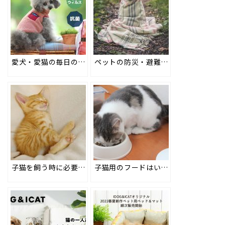
愛犬・愛猫の毎日の衛生管理に。抗ウィルス・抗菌機能加工のmedi+(メディプラス) #63
ペットの防災・避難用品は何を何日分用意する必要がある？ #96
子猫を飼う時に必要なものってなに？野良猫を拾った時の注意点も解説！ #123
子猫用のフードはいつまで？成猫用に変えるタイミングと絶対NGな3つの食べ物 #122