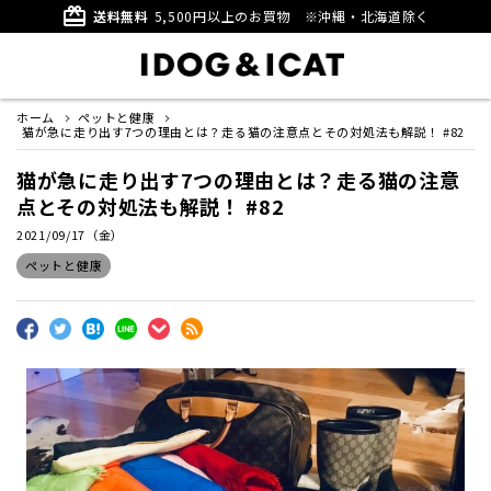
card_giftcard
送料無料
5,500円以上のお買物
※沖縄・北海道除く
ホーム
ペットと健康
猫が急に走り出す7つの理由とは？走る猫の注意点とその対処法も解説！ #82
猫が急に走り出す7つの理由とは？走る猫の注意
点とその対処法も解説！ #82
2021/09/17（金）
ペットと健康