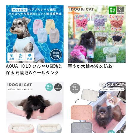
AQUA HOLD ひんやり空冷&
華やか大輪帯浴衣 防蚊
保水 肩開きWクールタンク