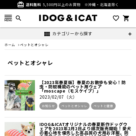
card_giftcard
送料無料
5,500円以上のお買物
※沖縄・北海道除く
search
favorite_outline
shopping_cart
カテゴリーから探す
view_module
ホーム
ペットとオシャレ
ペットとオシャレ
【2023年春夏版】春夏のお散歩も安心！防
虫・防蚊機能のペット用ウェア
「moscape（モスケイプ）」
2023/02/07（火）
お知らせ
ペットとオシャレ
ペットと健康
IDOG&ICATオリジナルの春夏新作ドッグウ
ェアを2023年2月2日より順次販売開始！愛犬
の着心地を優先した高品質の犬用お洋服。防