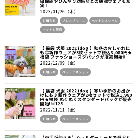
虫機能やひんやり効果などの機能ウェアも充
実！
2023/01/26（木）
お知らせ
プレスリリース
ペットとオシャレ
ペットと健康
【 福袋 犬服 2022 idog 】秋冬のおしゃれに
も◎新作ウェアが3枚セットで税込3,080円★
福袋 ファッショニスタパックが販売開始!!
2022/12/09（金）
お知らせ
ペットとオシャレ
【 福袋 犬服 2022 idog 】寒い季節のお出か
けにも♪新作ウェアが2枚セットで税込1,980
円★福袋 ぬくぬくスタンダードパックが販売
開始!!#125
2022/11/11（金）
お知らせ
ペットとオシャレ
【両手が使える】ショルダーリードで愛犬と