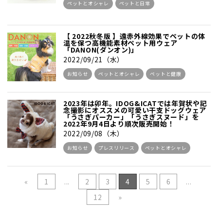
ペットとオシャレ
ペットと日常
【 2022秋冬版 】遠赤外線効果でペットの体
温を保つ高機能素材ペット用ウェア
「DANON(ダンオン)」
2022/09/21（水）
お知らせ
ペットとオシャレ
ペットと健康
2023年は卯年。IDOG&ICATでは年賀状や記
念撮影にオススメの可愛い干支ドッグウェア
「うさぎパーカー」「うさぎスヌード」を
2022年9月4日より順次販売開始！
2022/09/08（木）
お知らせ
プレスリリース
ペットとオシャレ
«
1
...
2
3
4
5
6
...
12
»