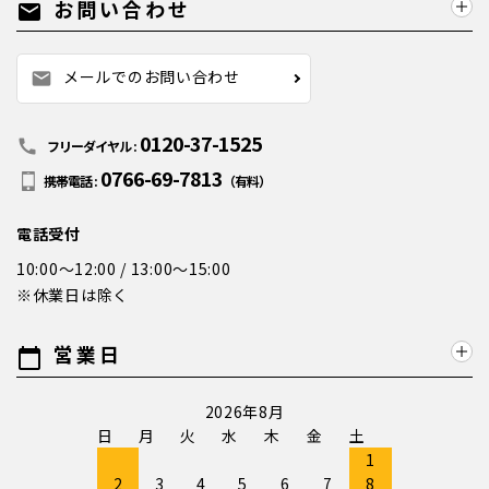
お問い合わせ
mail
メールでのお問い合わせ
mail
0120-37-1525
call
フリーダイヤル :
0766-69-7813
携帯電話 :
（有料）
電話受付
10:00～12:00 / 13:00～15:00
※休業日は除く
営業日
calendar_today
2026年8月
日
月
火
水
木
金
土
1
2
3
4
5
6
7
8