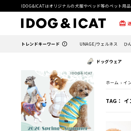
IDOG&ICATはオリジナルの犬服やベッド等のペット
card_giftcard
トレンドキーワード
error_outline
UNAGE/ウェルネス
ひ
ドッグウェア
ホーム
イ
TAG： 