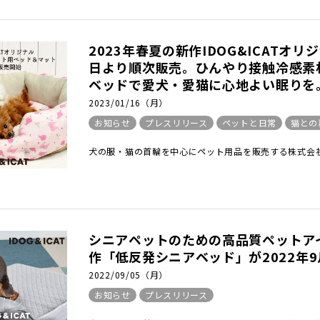
2023年春夏の新作IDOG&ICATオ
日より順次販売。ひんやり接触冷感素
ベッドで愛犬・愛猫に心地よい眠りを
2023/01/16（月）
お知らせ
プレスリリース
ペットと日常
猫との
犬の服・猫の首輪を中心にペット用品を販売する株式会社ゼ
シニアペットのための高品質ペットアイ
作「低反発シニアベッド」が2022年
2022/09/05（月）
お知らせ
プレスリリース