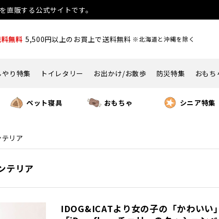
用品を直販する公式サイトです。
送料無料
5,500円以上のお買上で送料無料
※北海道と沖縄を除く
んやり特集
トイレタリー
お出かけ/お散歩
防災特集
おもち
ペット寝具
おもちゃ
シニア特集
ンテリア
インテリア
IDOG&ICATより女の子の「かわ