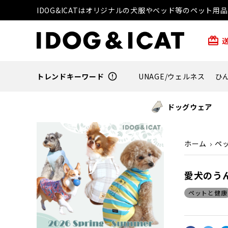
IDOG&ICATはオリジナルの犬服やベッド等のペット
card_giftcard
トレンドキーワード
error_outline
UNAGE/ウェルネス
ひ
ドッグウェア
ホーム
ペ
愛犬のう
ペットと健康