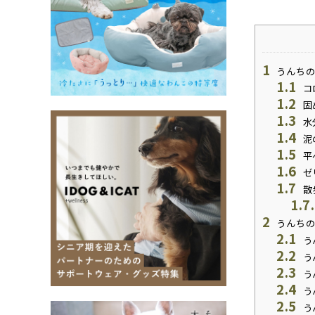
1
うんちの
1.1
コ
1.2
固
1.3
水
1.4
泥
1.5
平
1.6
ゼ
1.7
散
1.7
2
うんちの
2.1
う
2.2
う
2.3
う
2.4
う
2.5
う