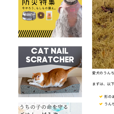
愛犬のうん
まずは、以
形の
うん