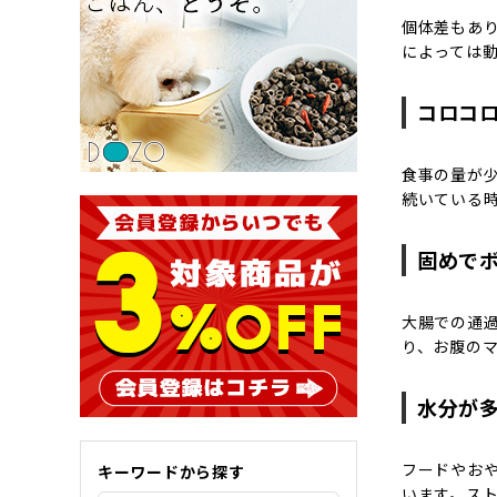
個体差もあ
によっては
コロコ
食事の量が
続いている
固めで
大腸での通
り、お腹の
水分が
フードやお
キーワードから探す
います。ス