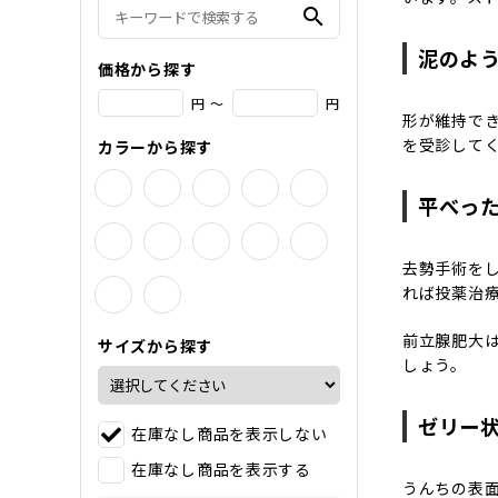
search
泥のよ
価格から探す
円 ～
円
形が維持で
を受診して
カラーから探す
平べっ
去勢手術を
れば投薬治
前立腺肥大
サイズから探す
しょう。
ゼリー
在庫なし商品を表示しない
在庫なし商品を表示する
うんちの表