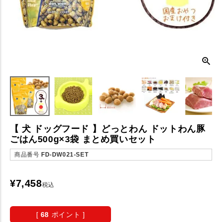
【 犬 ドッグフード 】どっとわん ドットわん豚
ごはん500g×3袋 まとめ買いセット
商品番号
FD-DW021-SET
¥
7,458
税込
[
68
ポイント ]