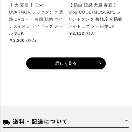
【 犬 夏服 】iDog
【 防虫 涼感 犬服 春夏 】
UVARMOR テックタンク 遮
iDog COOL+MOSCAPE プ
熱 UVカット 冷感 抗菌 マイ
リントタンク 接触冷感 防蚊
ナスイオン アイドッグ メー
アイドッグ メール便OK
ル便OK
￥2,112
(税込)
￥2,200
(税込)
詳しく見る
送料・配送について
local_shipping