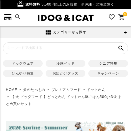
card_giftcard
送料無料
5,500円以上のお買物
※沖縄・北海道除く
0
search
favorite_outline
shopping_cart
view_module
カテゴリーから探す
search
ドッグウェア
冷感ベッド
シニア特集
ひんやり特集
お出かけグッズ
キャンペーン
HOME
犬のたべもの
プレミアムフード
ドットわん
【 犬 ドッグフード 】どっとわん ドットわん豚ごはん500g×3袋 ま
とめ買いセット