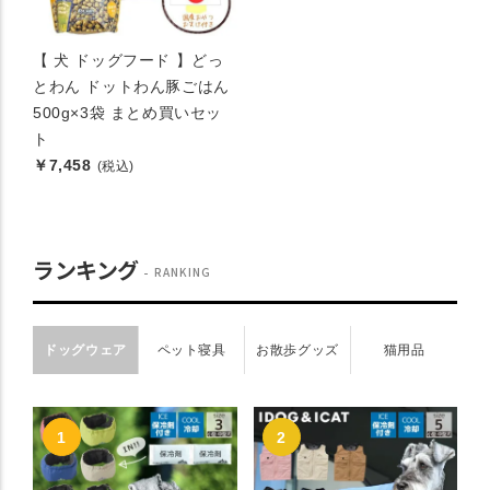
【 犬 ドッグフード 】どっ
とわん ドットわん豚ごはん
500g×3袋 まとめ買いセッ
ト
￥7,458
(税込)
ランキング
RANKING
ドッグウェア
ペット寝具
お散歩グッズ
猫用品