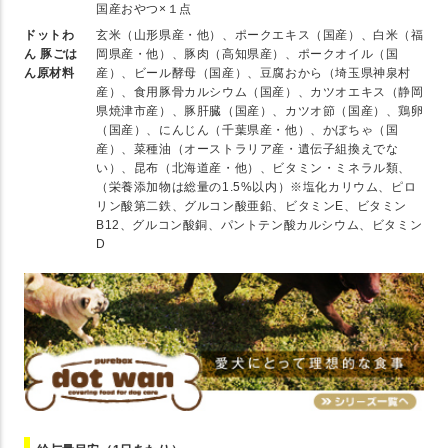
国産おやつ×１点
ドットわ
玄米（山形県産・他）、ポークエキス（国産）、白米（福
ん 豚ごは
岡県産・他）、豚肉（高知県産）、ポークオイル（国
ん原材料
産）、ビール酵母（国産）、豆腐おから（埼玉県神泉村
産）、食用豚骨カルシウム（国産）、カツオエキス（静岡
県焼津市産）、豚肝臓（国産）、カツオ節（国産）、鶏卵
（国産）、にんじん（千葉県産・他）、かぼちゃ（国
産）、菜種油（オーストラリア産・遺伝子組換えでな
い）、昆布（北海道産・他）、ビタミン・ミネラル類、
（栄養添加物は総量の1.5%以内）※塩化カリウム、ピロ
リン酸第二鉄、グルコン酸亜鉛、ビタミンE、ビタミン
B12、グルコン酸銅、パントテン酸カルシウム、ビタミン
D