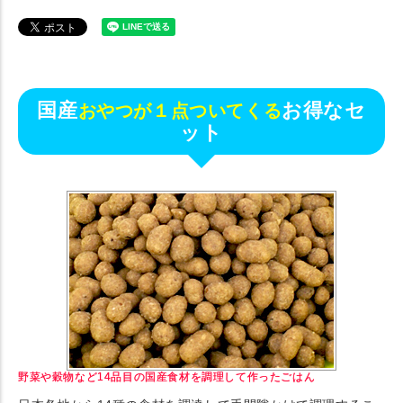
国産
お得なセ
おやつが１点ついてくる
ット
野菜や穀物など14品目の国産食材を調理して作ったごはん