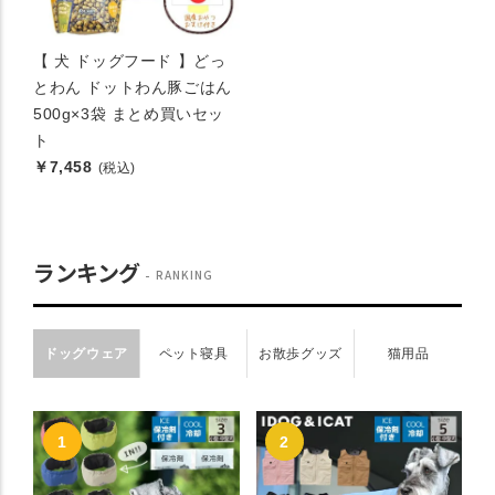
【 犬 ドッグフード 】どっ
とわん ドットわん豚ごはん
500g×3袋 まとめ買いセッ
ト
￥7,458
(税込)
ランキング
RANKING
ドッグウェア
ペット寝具
お散歩グッズ
猫用品