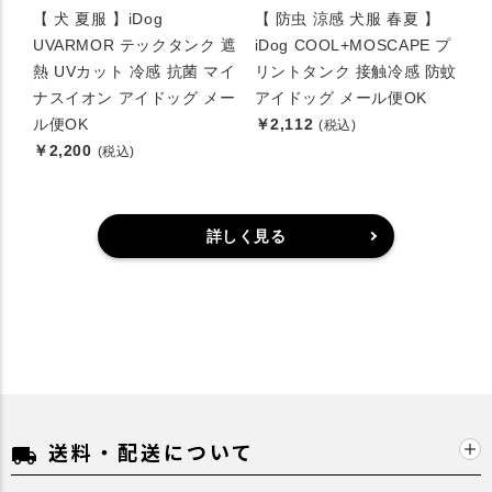
【 犬 夏服 】iDog
【 防虫 涼感 犬服 春夏 】
UVARMOR テックタンク 遮
iDog COOL+MOSCAPE プ
熱 UVカット 冷感 抗菌 マイ
リントタンク 接触冷感 防蚊
ナスイオン アイドッグ メー
アイドッグ メール便OK
ル便OK
￥2,112
(税込)
￥2,200
(税込)
詳しく見る
送料・配送について
local_shipping