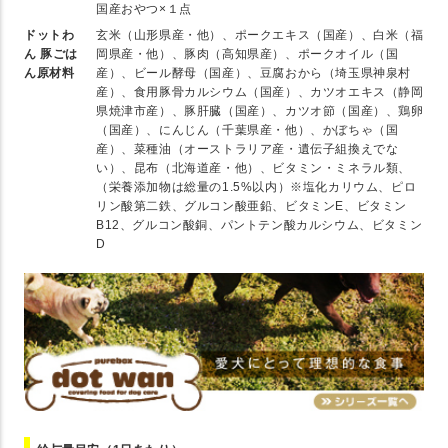
国産おやつ×１点
ドットわ
玄米（山形県産・他）、ポークエキス（国産）、白米（福
ん 豚ごは
岡県産・他）、豚肉（高知県産）、ポークオイル（国
ん原材料
産）、ビール酵母（国産）、豆腐おから（埼玉県神泉村
産）、食用豚骨カルシウム（国産）、カツオエキス（静岡
県焼津市産）、豚肝臓（国産）、カツオ節（国産）、鶏卵
（国産）、にんじん（千葉県産・他）、かぼちゃ（国
産）、菜種油（オーストラリア産・遺伝子組換えでな
い）、昆布（北海道産・他）、ビタミン・ミネラル類、
（栄養添加物は総量の1.5%以内）※塩化カリウム、ピロ
リン酸第二鉄、グルコン酸亜鉛、ビタミンE、ビタミン
B12、グルコン酸銅、パントテン酸カルシウム、ビタミン
D