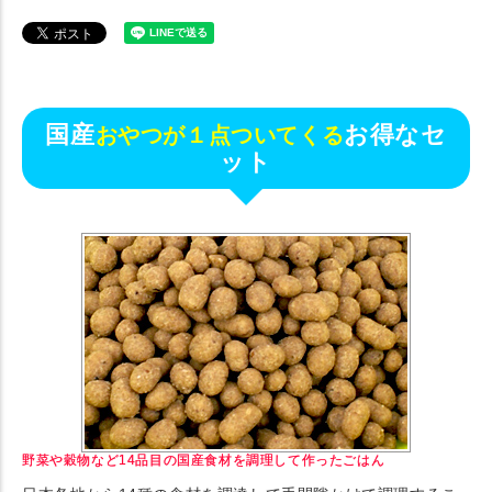
国産
お得なセ
おやつが１点ついてくる
ット
野菜や穀物など14品目の国産食材を調理して作ったごはん