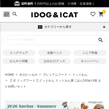
card_giftcard
送料無料
5,500円以上のお買物
※沖縄・北海道除く
0
search
favorite_outline
shopping_cart
view_module
カテゴリーから探す
search
ドッグウェア
冷感ベッド
シニア特集
ひんやり特集
お出かけグッズ
キャンペーン
HOME
犬のたべもの
プレミアムフード
ドットわん
【 犬 ドッグフード 】どっとわん ドットわん豚ごはん500g×3袋 ま
とめ買いセット